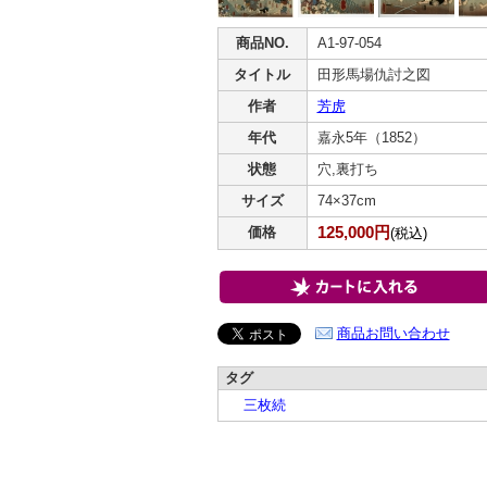
商品NO.
A1-97-054
タイトル
田形馬場仇討之図
作者
芳虎
年代
嘉永5年（1852）
状態
穴,裏打ち
サイズ
74×37cm
125,000円
価格
(税込)
商品お問い合わせ
タグ
三枚続