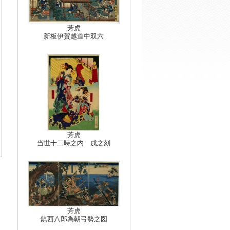
芳虎
新板伊賀越道中双六
芳虎
当世十二時之内 戌之刻
芳虎
鎮西八郎為朝弓勢之図