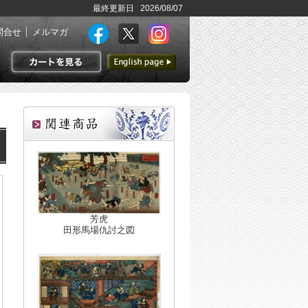
最終更新日 2026/08/07
問合せ
メルマガ
英語ページへ
カートを見る
芳虎
田形馬場仇討之図