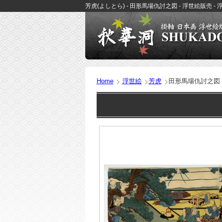
芳虎(よしとら) - 田形馬場仇討之図 - 浮世絵販売 
Home
浮世絵
芳虎
田形馬場仇討之図