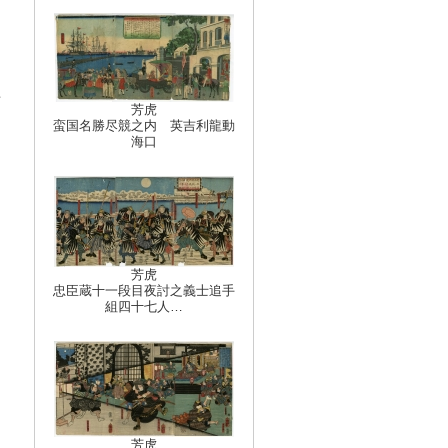
者
芳虎
蛮国名勝尽競之内 英吉利龍動
海口
芳虎
忠臣蔵十一段目夜討之義士追手
組四十七人…
芳虎