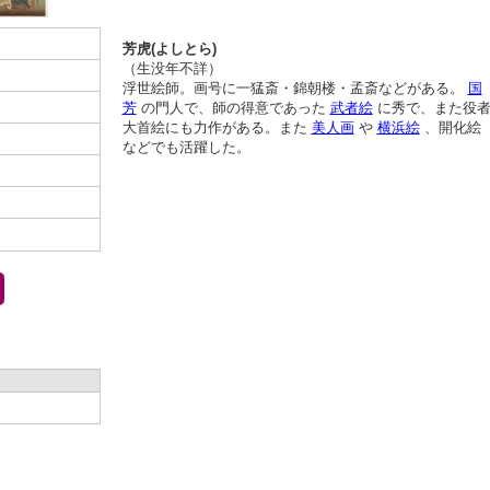
芳虎(よしとら)
（生没年不詳）
浮世絵師。画号に一猛斎・錦朝楼・孟斎などがある。
国
芳
の門人で、師の得意であった
武者絵
に秀で、また役
大首絵にも力作がある。また
美人画
や
横浜絵
、開化絵
などでも活躍した。