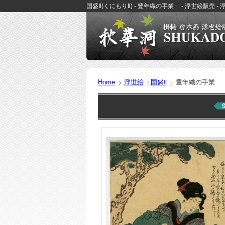
国盛Ⅱ(くにもりⅡ) - 豊年織の手業 - 浮世絵販売 
Home
浮世絵
国盛Ⅱ
豊年織の手業