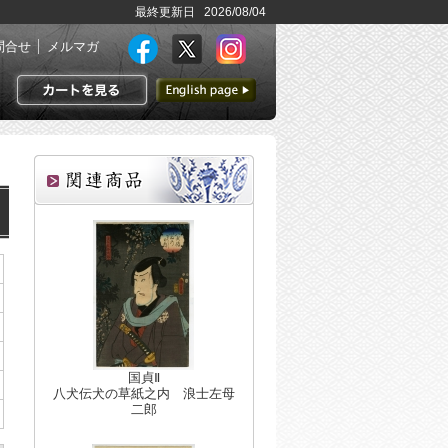
最終更新日 2026/08/04
問合せ
メルマガ
英語ページへ
カートを見る
国貞Ⅱ
八犬伝犬の草紙之内 浪士左母
二郎