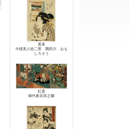
英泉
今様美人拾二景 隅田川 おも
しろそう
紅斎
御代春豆蒔之圖