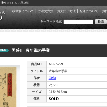
- 浮世絵ぎゃらりい秋華洞
秋華洞について
ご注文方法
お支払い方法
配送について
お
キーワード検索
国盛Ⅱ 豊年織の手業
商品NO.
A1-97-299
タイトル
豊年織の手業
作者
国盛Ⅱ
状態
穴,シミ
サイズ
24.5×36.5cm
SOLD
価格