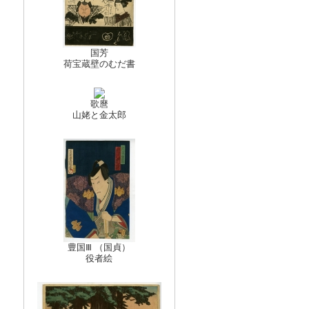
国芳
荷宝蔵壁のむだ書
歌麿
山姥と金太郎
豊国Ⅲ （国貞）
役者絵