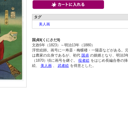
タグ
美人画
国貞Ⅱ(くにさだⅡ)
文政6年（1823）～明治13年（1880）
浮世絵師。画号に一寿斎・梅蝶楼・一陽斎などがある。
は農家の出身であるが、初代
国貞
の娘婿となり、明治3
（1870）頃に画号を継ぐ。
役者絵
をはじめ長編合巻の挿
絵、
美人画
、
武者絵
を得意とした。