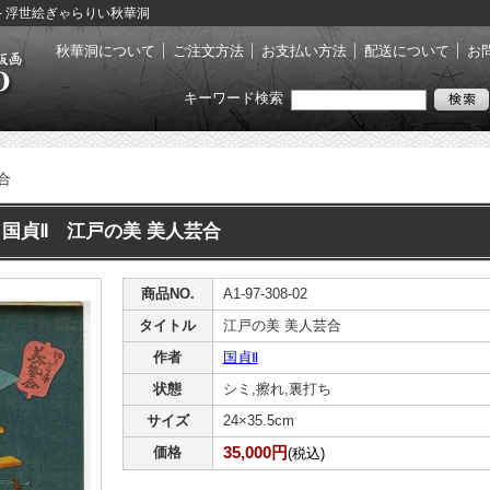
売 - 浮世絵ぎゃらりい秋華洞
秋華洞について
ご注文方法
お支払い方法
配送について
お
キーワード検索
合
国貞Ⅱ 江戸の美 美人芸合
商品NO.
A1-97-308-02
タイトル
江戸の美 美人芸合
作者
国貞Ⅱ
状態
シミ,擦れ,裏打ち
サイズ
24×35.5cm
35,000円
価格
(税込)