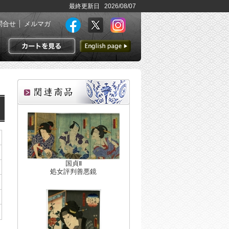
最終更新日 2026/08/07
問合せ
メルマガ
英語ページへ
カートを見る
国貞Ⅱ
処女評判善悪鏡