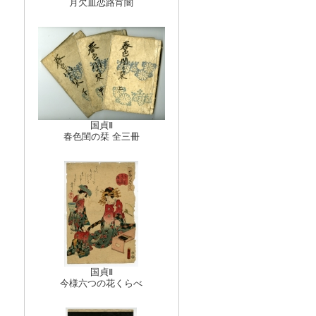
月欠皿恋路宵闇
国貞Ⅱ
春色閨の栞 全三冊
国貞Ⅱ
今様六つの花くらべ