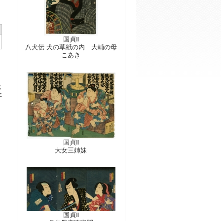
国貞Ⅱ
八犬伝 犬の草紙の内 大輔の母
こあき
元
年
国貞Ⅱ
大女三姉妹
国貞Ⅱ