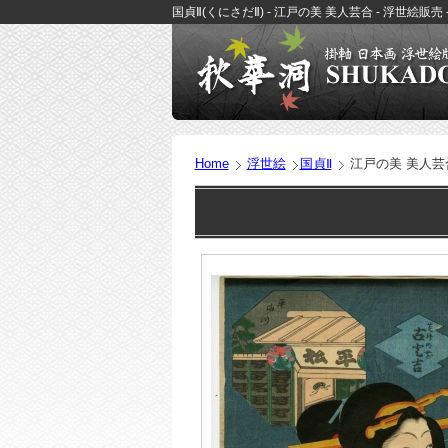
国貞Ⅱ(くにさだⅡ) - 江戸の美 美人芸合 - 浮世絵販
Home
浮世絵
国貞Ⅱ
江戸の美 美人芸