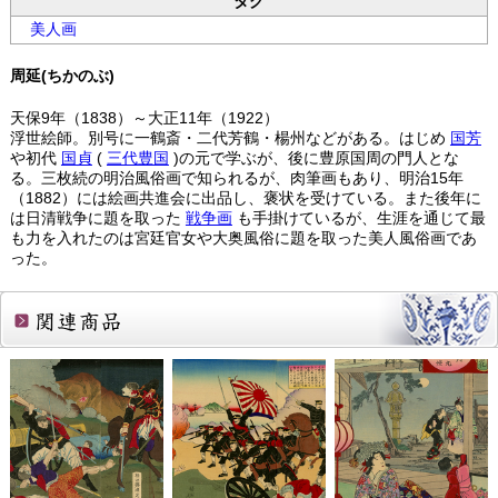
タグ
美人画
周延(ちかのぶ)
天保9年（1838）～大正11年（1922）
浮世絵師。別号に一鶴斎・二代芳鶴・楊州などがある。はじめ
国芳
や初代
国貞
(
三代豊国
)の元で学ぶが、後に豊原国周の門人とな
る。三枚続の明治風俗画で知られるが、肉筆画もあり、明治15年
（1882）には絵画共進会に出品し、褒状を受けている。また後年に
は日清戦争に題を取った
戦争画
も手掛けているが、生涯を通じて最
も力を入れたのは宮廷官女や大奥風俗に題を取った美人風俗画であ
った。
関連商品