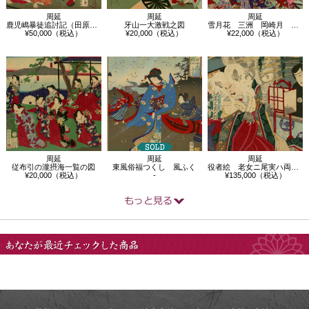
周延
周延
周延
鹿児嶋暴徒追討記（田原坂の戦）
牙山一大激戦之図
雪月花 三洲 岡崎月 牛若丸 浄瑠璃姫
¥50,000（税込）
¥20,000（税込）
¥22,000（税込）
周延
周延
周延
従布引の瀧摂海一覧の図
東風俗福つくし 風ふく
役者絵 老女ニ尾実ハ両尾の古猫 尾上菊…
¥20,000（税込）
-
¥135,000（税込）
あなたが最近チェック
した商品