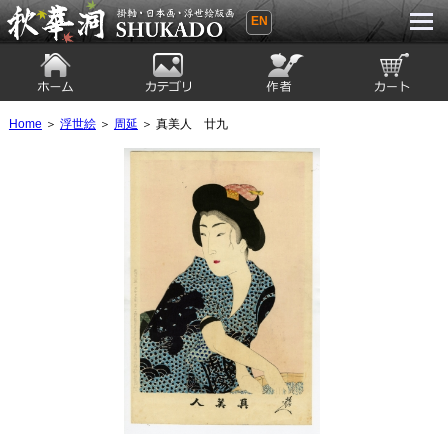
EN
秋華洞 SHUKADO 掛軸・日本画・浮世
絵版画
ホーム
カテゴリ
絵師
カート
Home
＞
浮世絵
＞
周延
＞ 真美人 廿九