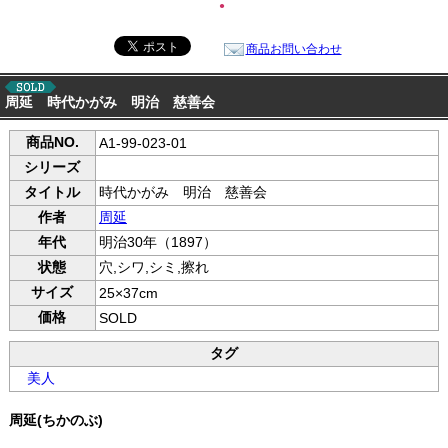
●
商品お問い合わせ
周延 時代かがみ 明治 慈善会
商品NO.
A1-99-023-01
シリーズ
タイトル
時代かがみ 明治 慈善会
作者
周延
年代
明治30年（1897）
状態
穴,シワ,シミ,擦れ
サイズ
25×37cm
価格
SOLD
タグ
美人
周延(ちかのぶ)