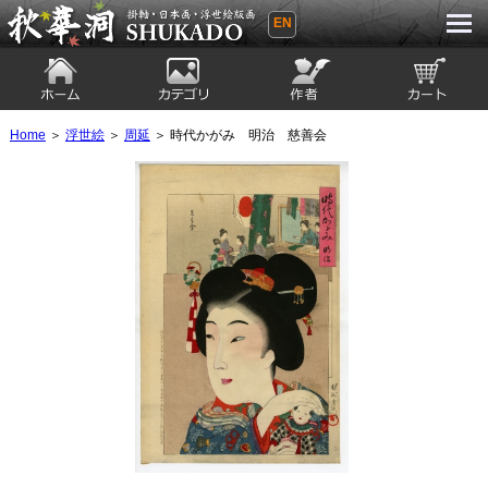
EN
秋華洞 SHUKADO 掛軸・日本画・浮世
絵版画
ホーム
カテゴリ
絵師
カート
Home
＞
浮世絵
＞
周延
＞ 時代かがみ 明治 慈善会