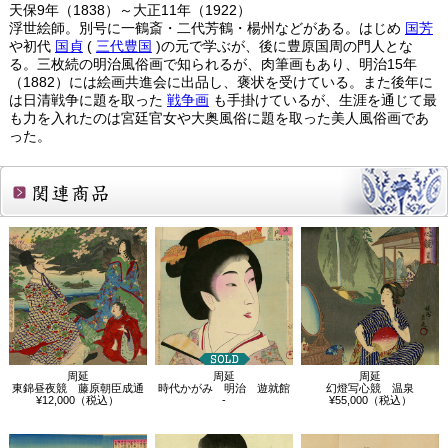
天保9年（1838）～大正11年（1922）
浮世絵師。別号に一鶴斎・二代芳鶴・楊州などがある。はじめ
国芳
や初代
国貞
(
三代豊国
)の元で学ぶが、後に豊原国周の門人とな
る。三枚続の明治風俗画で知られるが、肉筆画もあり、明治15年
（1882）には絵画共進会に出品し、褒状を受けている。また後年に
は日清戦争に題を取った
戦争画
も手掛けているが、生涯を通じて最
も力を入れたのは宮廷官女や大奥風俗に題を取った美人風俗画であ
った。
関連商品
周延
周延
周延
東錦昼夜競 藤原朝臣成通
時代かがみ 明治 遊就館
幻燈写心競 温泉
¥12,000（税込）
-
¥55,000（税込）