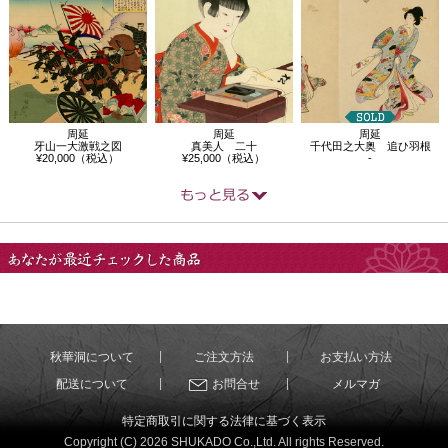
周延
周延
周延
牙山一大激戦之図
真美人 二十
千代田之大奥 追ひ羽根
¥20,000（税込）
¥25,000（税込）
-
あなたが最近チェック
した商品
秋華洞について
ご注文方法
お支払い方法
配送について
お問合せ
メルマガ
特定商取引に関する法律に基づく表示
Copyright (C) 2026 SHUKADO Co.,Ltd. All rights Reserved.