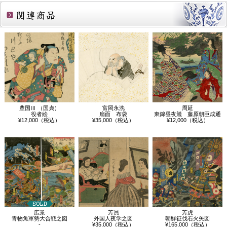
関連商品
豊国Ⅲ （国貞）
富岡永洗
周延
役者絵
扇面 布袋
東錦昼夜競 藤原朝臣成通
¥12,000（税込）
¥35,000（税込）
¥12,000（税込）
広景
芳員
芳虎
青物魚軍勢大合戦之図
外国人夜学之図
朝鮮征伐石火矢図
-
¥35,000（税込）
¥165,000（税込）