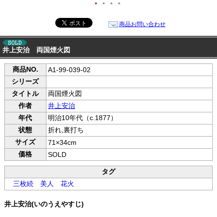
●
●
●
●
商品お問い合わせ
井上安治 両国煙火図
商品NO.
A1-99-039-02
シリーズ
タイトル
両国煙火図
作者
井上安治
年代
明治10年代（c.1877）
状態
折れ,裏打ち
サイズ
71×34cm
価格
SOLD
タグ
三枚続
美人
花火
井上安治(いのうえやすじ)