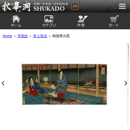
EN
秋華洞 SHUKADO 掛軸・日本画・浮世
絵版画
ホーム
カテゴリ
絵師
カート
Home
＞
浮世絵
＞
井上安治
＞ 両国煙火図