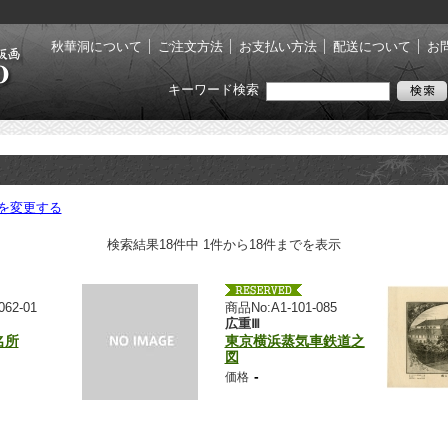
秋華洞について
ご注文方法
お支払い方法
配送について
お
キーワード検索
を変更する
検索結果18件中 1件から18件までを表示
062-01
商品No:A1-101-085
広重Ⅲ
名所
東京横浜蒸気車鉄道之
図
-
価格