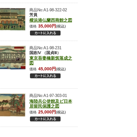
商品No:A1-98-322-02
芳員
横浜港仏蘭西商館之図
35,000円
価格
(税込)
商品No:A1-98-231
国政Ⅳ （国貞Ⅲ）
東京吾妻橋新筑落成之
図
45,000円
価格
(税込)
商品No:A1-97-303-01
海陸兵公使館及ビ日本
居留民保護之図
25,000円
価格
(税込)