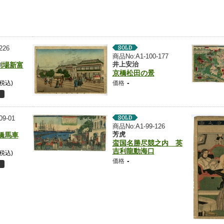
226
商品No:A1-100-177
井上安治
劇場新富
京橋松田の景
-
(税込)
価格
09-01
商品No:A1-99-126
芳虎
橋馬車
蛮国名勝尽競之内 英
吉利龍動海口
(税込)
-
価格