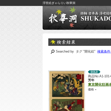
浮世絵ぎゃらりい秋華洞
Searched by タグ "開化絵"
検索条件
商品No:A1-101-
芳年
東京開化狂画
-
価格