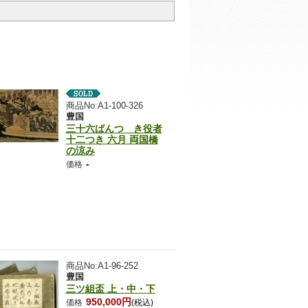
商品No:A1-100-326
豊国
三十六ばんつゞき役者
十二つき 六月 両国橋
の涼み
-
価格
商品No:A1-96-252
豊国
三ツ組盃 上・中・下
950,000円
価格
(税込)