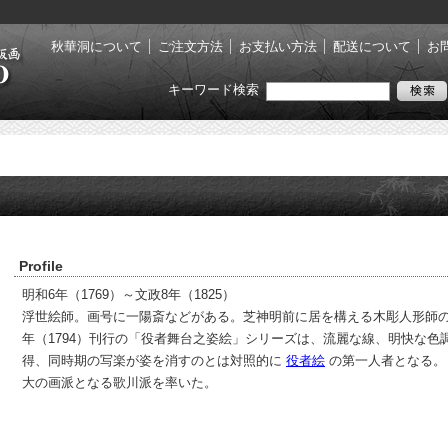
秋華洞について
ご注文方法
お支払い方法
配送について
お
キーワード検索
Profile
明和6年（1769）～文政8年（1825）
浮世絵師。画号に一陽斎などがある。芝神明前に居を構える木彫人形師の
年（1794）刊行の「役者舞台之姿絵」シリーズは、流麗な線、明快な
得、同時期の写楽が姿を消すのとは対照的に
役者絵
の第一人者となる
大の画派となる歌川派を率いた。