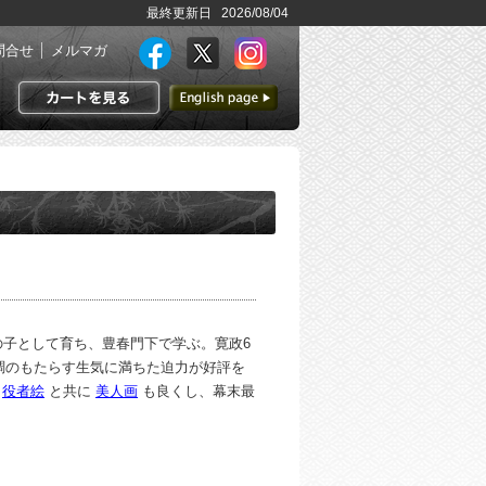
最終更新日 2026/08/04
問合せ
メルマガ
英語ページへ
カートを見る
子として育ち、豊春門下で学ぶ。寛政6
色調のもたらす生気に満ちた迫力が好評を
。
役者絵
と共に
美人画
も良くし、幕末最