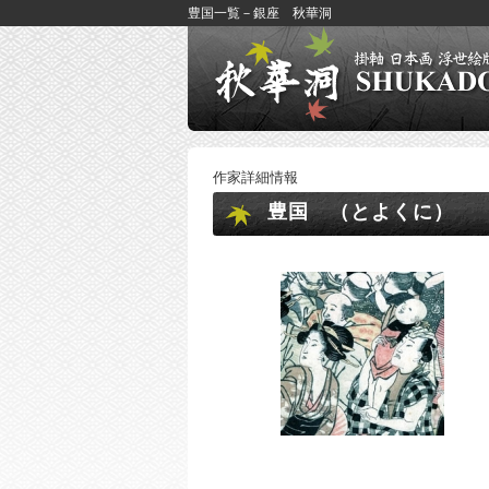
豊国一覧－銀座 秋華洞
作家詳細情報
豊国 （とよくに）