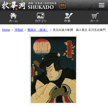
EN
秋華洞 SHUKADO 掛軸・日本画・浮世
絵版画
ホーム
カテゴリ
絵師
カート
Home
＞
浮世絵
＞
豊国Ⅲ （国貞）
＞ 見立白波六歌撰 偽ス黒主 石川五右衛門