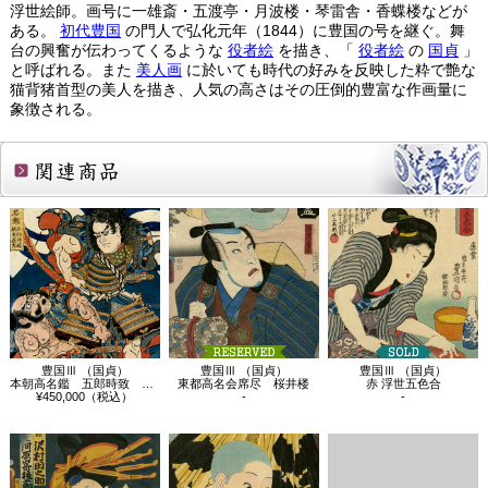
浮世絵師。画号に一雄斎・五渡亭・月波楼・琴雷舎・香蝶楼などが
ある。
初代豊国
の門人で弘化元年（1844）に豊国の号を継ぐ。舞
台の興奮が伝わってくるような
役者絵
を描き、「
役者絵
の
国貞
」
と呼ばれる。また
美人画
に於いても時代の好みを反映した粋で艶な
猫背猪首型の美人を描き、人気の高さはその圧倒的豊富な作画量に
象徴される。
関連商品
豊国Ⅲ （国貞）
豊国Ⅲ （国貞）
豊国Ⅲ （国貞）
本朝高名鑑 五郎時致 朝夷義秀
東都高名会席尽 桜井楼
赤 浮世五色合
¥450,000（税込）
-
-