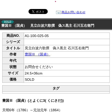
●
商品お問い合わせ
豊国Ⅲ （国貞） 見立白波六歌撰 偽ス黒主 石川五右衛門
商品NO.
A1-100-025-05
シリーズ
タイトル
見立白波六歌撰 偽ス黒主 石川五右衛門
作者
豊国Ⅲ （国貞）
年代
状態
お問合せください
サイズ
24.5×36cm
価格
SOLD
タグ
豊国Ⅲ （国貞）(とよくに3( くにさだ))
天明6年（1786）～元治元年（1864）