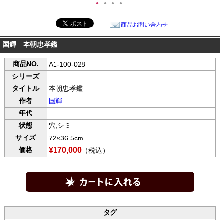
●
●
●
●
商品お問い合わせ
国輝 本朝忠孝鑑
商品NO.
A1-100-028
シリーズ
タイトル
本朝忠孝鑑
作者
国輝
年代
状態
穴,シミ
サイズ
72×36.5cm
価格
¥170,000
（税込）
タグ