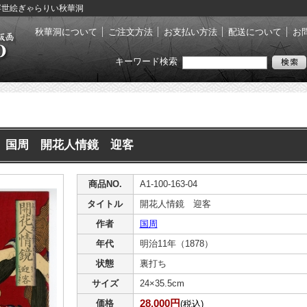
- 浮世絵ぎゃらりい秋華洞
秋華洞について
ご注文方法
お支払い方法
配送について
お
キーワード検索
国周 開花人情鏡 迎客
商品NO.
A1-100-163-04
タイトル
開花人情鏡 迎客
作者
国周
年代
明治11年（1878）
状態
裏打ち
サイズ
24×35.5cm
28,000円
価格
(税込)