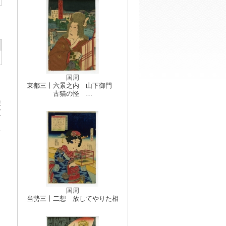
国周
東都三十六景之内 山下御門
古猫の怪 …
豊
(
多
国周
当勢三十二想 放してやりた相