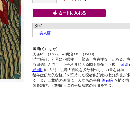
タグ
美人画
国周(くにちか)
天保6年（1835）～明治33年（1900）
浮世絵師。別号に花蝶楼・一鶯斎・豊春楼などがある。
原周信に入門し、羽子板押絵の原図を制作した後、
国貞
豊国Ⅲ
)に入門。役者大首絵を多数制作し、力量を発揮。
後年は伝統的な様式を堅持した役者似顔絵の七分身像が
く、また三枚続の画面に一人立ちの半身
役者絵
を描く構
図を制作。顔貌描写に羽子板様式の特徴を持つ。