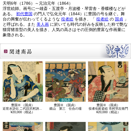
天明6年（1786）～元治元年（1864）
浮世絵師。画号に一雄斎・五渡亭・月波楼・琴雷舎・香蝶楼などが
ある。
初代豊国
の門人で弘化元年（1844）に豊国の号を継ぐ。舞
台の興奮が伝わってくるような
役者絵
を描き、「
役者絵
の
国貞
」
と呼ばれる。また
美人画
に於いても時代の好みを反映した粋で艶な
猫背猪首型の美人を描き、人気の高さはその圧倒的豊富な作画量に
象徴される。
関連商品
豊国Ⅲ （国貞）
豊国Ⅲ （国貞）
豊国Ⅲ （国貞）
近世水滸伝 二代目沢村訥升 井岡の捨五郎
鏡山 第三 仕合の場
役者化粧姿絵 市村羽左衛門
¥20,000（税込）
-
¥20,000（税込）