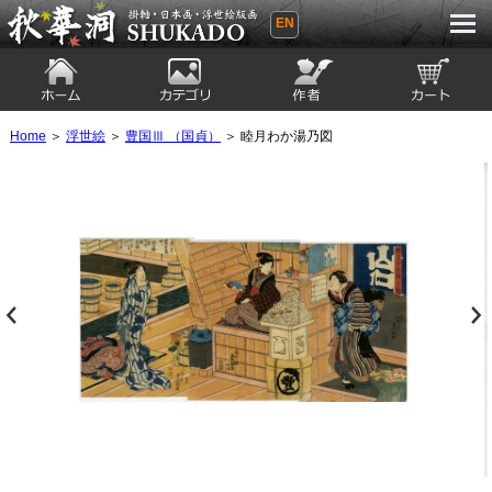
EN
秋華洞 SHUKADO 掛軸・日本画・浮世
絵版画
ホーム
カテゴリ
絵師
カート
Home
＞
浮世絵
＞
豊国Ⅲ （国貞）
＞ 睦月わか湯乃図