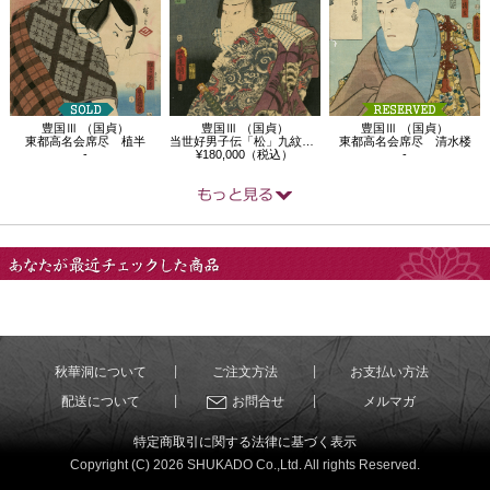
豊国Ⅲ （国貞）
豊国Ⅲ （国貞）
豊国Ⅲ （国貞）
東都高名会席尽 植半
当世好男子伝「松」九紋竜支進に比すのざ…
東都高名会席尽 清水楼
-
¥180,000（税込）
-
あなたが最近チェック
した商品
秋華洞について
ご注文方法
お支払い方法
配送について
お問合せ
メルマガ
特定商取引に関する法律に基づく表示
Copyright (C) 2026 SHUKADO Co.,Ltd. All rights Reserved.