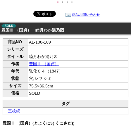
●
●
●
●
商品お問い合わせ
豊国Ⅲ （国貞） 睦月わか湯乃図
商品NO.
A1-100-169
シリーズ
タイトル
睦月わか湯乃図
作者
豊国Ⅲ （国貞）
年代
弘化０４（1847）
状態
穴,シワ,シミ
サイズ
75.5×36.5cm
価格
SOLD
タグ
三枚続
豊国Ⅲ （国貞）(とよくに3( くにさだ))