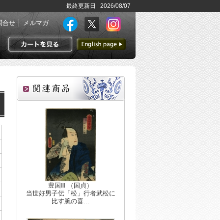
最終更新日 2026/08/07
問合せ
メルマガ
英語ページへ
カートを見る
豊国Ⅲ （国貞）
当世好男子伝「松」行者武松に
比す腕の喜…