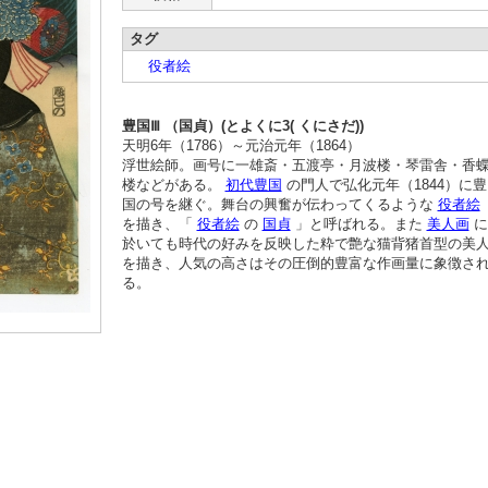
タグ
役者絵
豊国Ⅲ （国貞）(とよくに3( くにさだ))
天明6年（1786）～元治元年（1864）
浮世絵師。画号に一雄斎・五渡亭・月波楼・琴雷舎・香
楼などがある。
初代豊国
の門人で弘化元年（1844）に豊
国の号を継ぐ。舞台の興奮が伝わってくるような
役者絵
を描き、「
役者絵
の
国貞
」と呼ばれる。また
美人画
に
於いても時代の好みを反映した粋で艶な猫背猪首型の美
を描き、人気の高さはその圧倒的豊富な作画量に象徴さ
る。