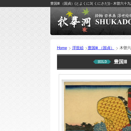
豊国Ⅲ （国貞）(とよくに3( くにさだ)) - 木曽六
Home
浮世絵
豊国Ⅲ （国貞）
木曽六
豊国Ⅲ