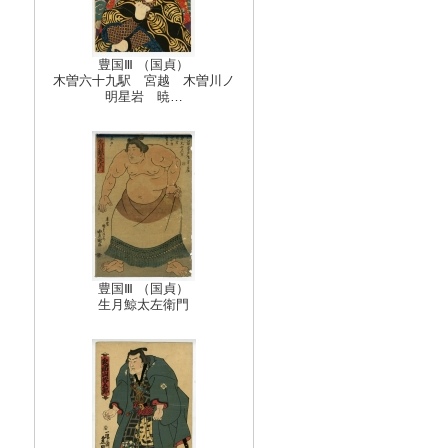
豊国Ⅲ （国貞）
木曽六十九駅 宮越 木曽川ノ
明星岩 暁…
豊国Ⅲ （国貞）
生月鯨太左衛門