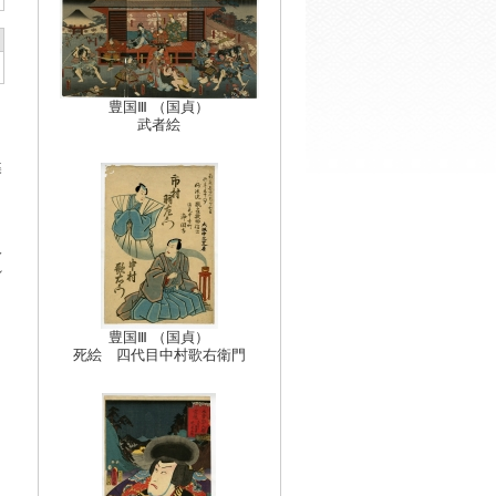
豊国Ⅲ （国貞）
武者絵
蝶
人
れ
豊国Ⅲ （国貞）
死絵 四代目中村歌右衛門