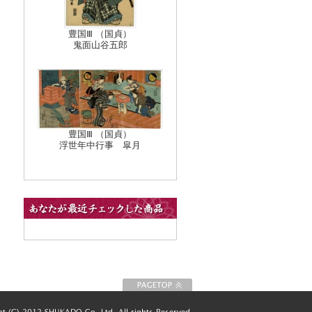
豊国Ⅲ （国貞）
鬼面山谷五郎
豊国Ⅲ （国貞）
浮世年中行事 皐月
このページの先
頭に戻る