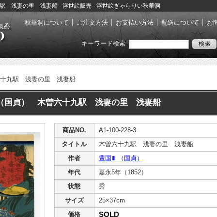
十九駅 浅妻の里 浅妻船 - 浮世絵販売 - 浮世絵ぎゃらりい秋華洞
秋華洞について
ご注文方法
お支払い方法
配送について
お
キーワード検索
十九駅 浅妻の里 浅妻船
 （国貞） 木曽六十九駅 浅妻の里 浅妻船
商品NO.
A1-100-228-3
タイトル
木曽六十九駅 浅妻の里 浅妻船
作者
豊国Ⅲ （国貞）
年代
嘉永5年（1852）
状態
秀
サイズ
25×37cm
SOLD
価格