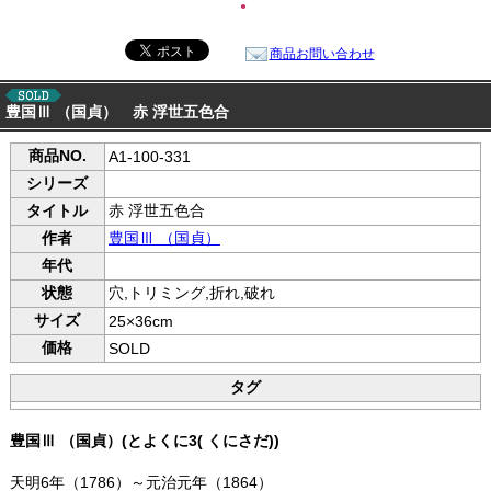
●
商品お問い合わせ
豊国Ⅲ （国貞） 赤 浮世五色合
商品NO.
A1-100-331
シリーズ
タイトル
赤 浮世五色合
作者
豊国Ⅲ （国貞）
年代
状態
穴,トリミング,折れ,破れ
サイズ
25×36cm
価格
SOLD
タグ
豊国Ⅲ （国貞）(とよくに3( くにさだ))
天明6年（1786）～元治元年（1864）