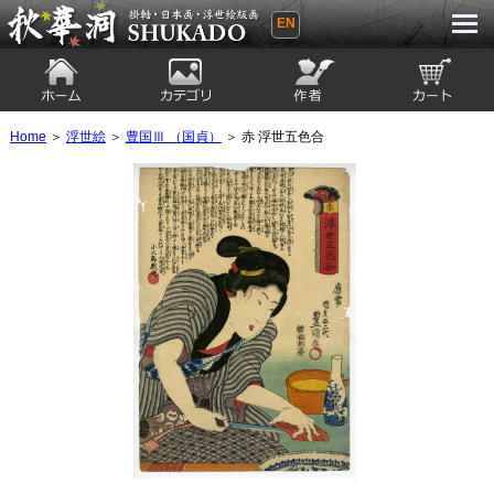
EN
秋華洞 SHUKADO 掛軸・日本画・浮世
絵版画
ホーム
カテゴリ
絵師
カート
Home
＞
浮世絵
＞
豊国Ⅲ （国貞）
＞ 赤 浮世五色合