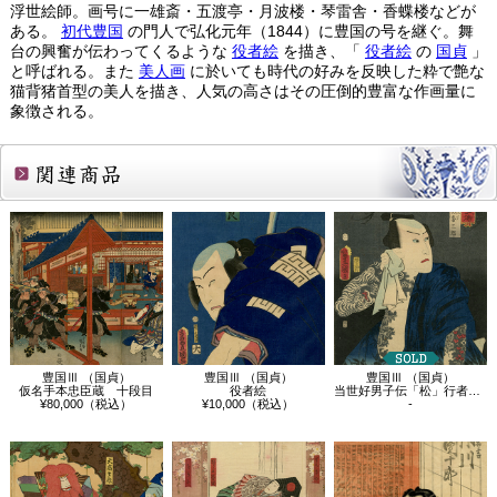
浮世絵師。画号に一雄斎・五渡亭・月波楼・琴雷舎・香蝶楼などが
ある。
初代豊国
の門人で弘化元年（1844）に豊国の号を継ぐ。舞
台の興奮が伝わってくるような
役者絵
を描き、「
役者絵
の
国貞
」
と呼ばれる。また
美人画
に於いても時代の好みを反映した粋で艶な
猫背猪首型の美人を描き、人気の高さはその圧倒的豊富な作画量に
象徴される。
関連商品
豊国Ⅲ （国貞）
豊国Ⅲ （国貞）
豊国Ⅲ （国貞）
仮名手本忠臣蔵 十段目
役者絵
当世好男子伝「松」行者武松に比す腕の喜…
¥80,000（税込）
¥10,000（税込）
-