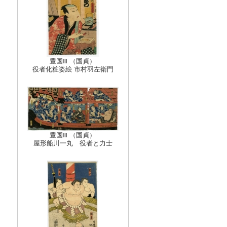
豊国Ⅲ （国貞）
役者化粧姿絵 市村羽左衛門
豊国Ⅲ （国貞）
屋形船川一丸 役者と力士