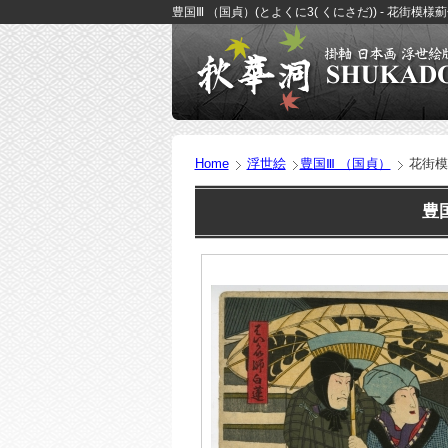
豊国Ⅲ （国貞）(とよくに3( くにさだ)) - 花街模様
Home
浮世絵
豊国Ⅲ （国貞）
花街模
豊