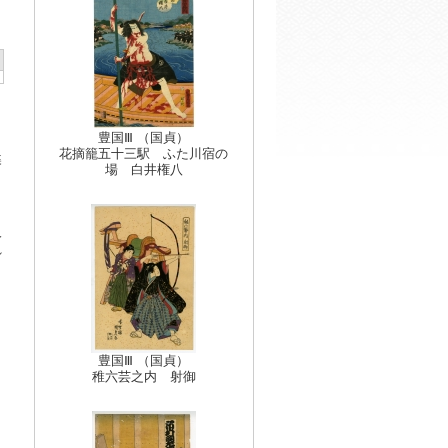
豊国Ⅲ （国貞）
花摘籠五十三駅 ふた川宿の
蝶
場 白井権八
人
れ
豊国Ⅲ （国貞）
稚六芸之内 射御