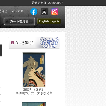
最終更新日 2026/08/07
問合せ
メルマガ
英語ページへ
カートを見る
豊国Ⅲ （国貞）
鳥羽絵の升六 大きな児鼠