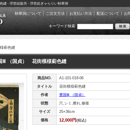
薊色縫 - 浮世絵販売 - 浮世絵ぎゃらりい秋華洞
秋華洞について
ご注文方法
お支払い方法
配送について
お
キーワード検索
様薊色縫
国Ⅲ （国貞） 花街模様薊色縫
商品NO.
A1-101-018-06
タイトル
花街模様薊色縫
作者
豊国Ⅲ （国貞）
状態
穴,シミ,擦れ,修復
サイズ
25×36cm
12,000円
価格
(税込)