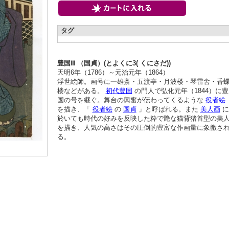
タグ
豊国Ⅲ （国貞）(とよくに3( くにさだ))
天明6年（1786）～元治元年（1864）
浮世絵師。画号に一雄斎・五渡亭・月波楼・琴雷舎・香
楼などがある。
初代豊国
の門人で弘化元年（1844）に豊
国の号を継ぐ。舞台の興奮が伝わってくるような
役者絵
を描き、「
役者絵
の
国貞
」と呼ばれる。また
美人画
に
於いても時代の好みを反映した粋で艶な猫背猪首型の美
を描き、人気の高さはその圧倒的豊富な作画量に象徴さ
る。