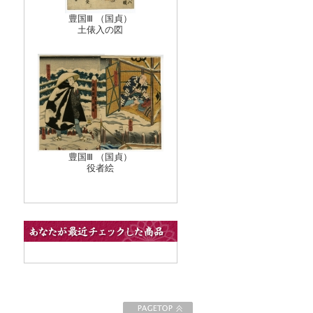
豊国Ⅲ （国貞）
土俵入の図
豊国Ⅲ （国貞）
役者絵