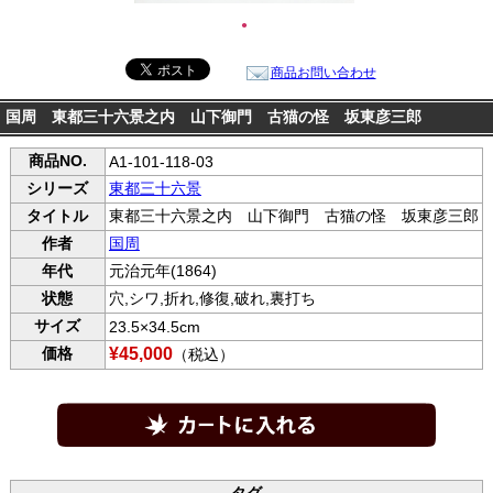
●
商品お問い合わせ
国周 東都三十六景之内 山下御門 古猫の怪 坂東彦三郎
商品NO.
A1-101-118-03
シリーズ
東都三十六景
タイトル
東都三十六景之内 山下御門 古猫の怪 坂東彦三郎
作者
国周
年代
元治元年(1864)
状態
穴,シワ,折れ,修復,破れ,裏打ち
サイズ
23.5×34.5cm
価格
¥45,000
（税込）