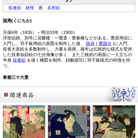
タグ
役者絵
妖怪
夜
名所絵
国周(くにちか)
天保6年（1835）～明治33年（1900）
浮世絵師。別号に花蝶楼・一鶯斎・豊春楼などがある。豊原周信に
入門し、羽子板押絵の原図を制作した後、
国貞
(
豊国Ⅲ
)に入門。
役者大首絵を多数制作し、力量を発揮。後年は伝統的な様式を堅持
した役者似顔絵の七分身像が多く、また三枚続の画面に一人立ちの
半身
役者絵
を描く構図を制作。顔貌描写に羽子板様式の特徴を持
つ。
東都三十六景
関連商品