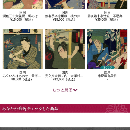
国周
国周
国周
潤色三十六花撰 堀のはりまや小今
仮名手本忠臣蔵 桃の井若狭之助
霜夜鐘十字辻筮 不忍弁天の場
¥15,000（税込）
¥15,000（税込）
¥35,000（税込）
国周
国周
国周
み立いろはあわせ 天河屋丁稚伊吾
見立八犬伝ノ内 大塚村 犬川荘助
忠臣蔵九段目
¥8,000（税込）
¥12,000（税込）
-
あなたが最近チェック
した商品