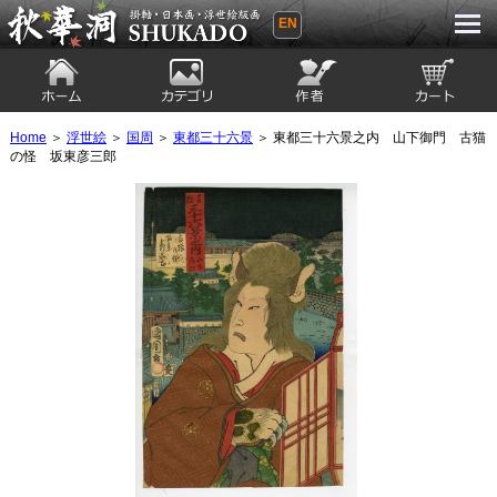
EN
秋華洞 SHUKADO 掛軸・日本画・浮世
絵版画
ホーム
カテゴリ
絵師
カート
Home
＞
浮世絵
＞
国周
＞
東都三十六景
＞ 東都三十六景之内 山下御門 古猫
の怪 坂東彦三郎