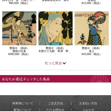
¥85,000（税込）
-
¥12,000（税込）
豊国Ⅲ （国貞）
豊国Ⅲ （国貞）
豊国Ⅲ （国貞）
俄雨の往来
木曽六十九駅 草津 野路玉川 清玄尼
美人
¥280,000（税込）
-
¥15,000（税込）
あなたが最近チェック
した商品
秋華洞について
ご注文方法
お支払い方法
配送について
お問合せ
メルマガ