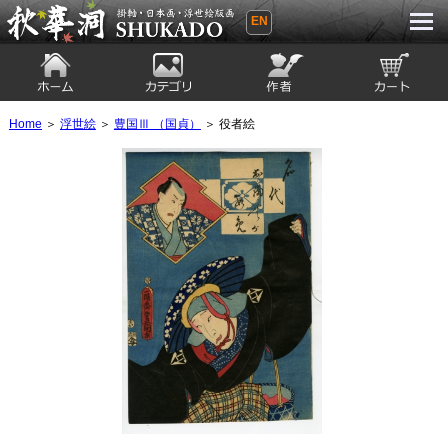
EN
秋華洞 SHUKADO 掛軸・日本画・浮世
絵版画
ホーム
カテゴリ
絵師
カート
Home
＞
浮世絵
＞
豊国Ⅲ （国貞）
＞ 役者絵