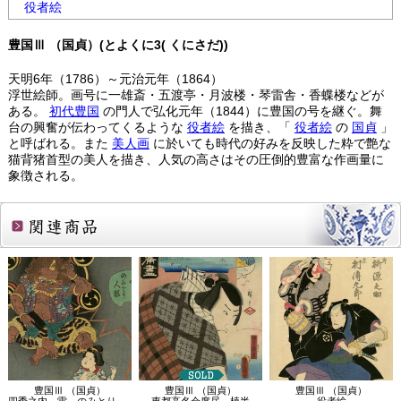
役者絵
豊国Ⅲ （国貞）(とよくに3( くにさだ))
天明6年（1786）～元治元年（1864）
浮世絵師。画号に一雄斎・五渡亭・月波楼・琴雷舎・香蝶楼などが
ある。
初代豊国
の門人で弘化元年（1844）に豊国の号を継ぐ。舞
台の興奮が伝わってくるような
役者絵
を描き、「
役者絵
の
国貞
」
と呼ばれる。また
美人画
に於いても時代の好みを反映した粋で艶な
猫背猪首型の美人を描き、人気の高さはその圧倒的豊富な作画量に
象徴される。
関連商品
豊国Ⅲ （国貞）
豊国Ⅲ （国貞）
豊国Ⅲ （国貞）
四季之内 雷 のみとり人形遣い
東都高名会席尽 植半
役者絵