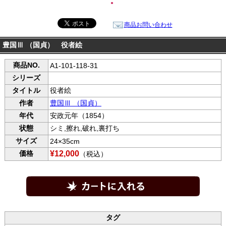
●
商品お問い合わせ
豊国Ⅲ （国貞） 役者絵
商品NO.
A1-101-118-31
シリーズ
タイトル
役者絵
作者
豊国Ⅲ （国貞）
年代
安政元年（1854）
状態
シミ,擦れ,破れ,裏打ち
サイズ
24×35cm
価格
¥12,000
（税込）
タグ