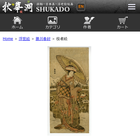
EN
秋華洞 SHUKADO 掛軸・日本画・浮世
絵版画
ホーム
カテゴリ
絵師
カート
Home
＞
浮世絵
＞
勝川春好
＞ 役者絵