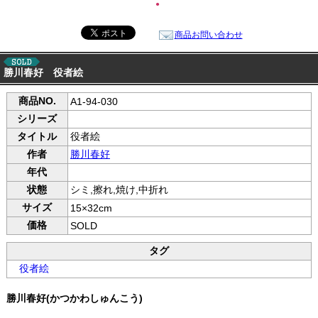
●
商品お問い合わせ
勝川春好 役者絵
商品NO.
A1-94-030
シリーズ
タイトル
役者絵
作者
勝川春好
年代
状態
シミ,擦れ,焼け,中折れ
サイズ
15×32cm
価格
SOLD
タグ
役者絵
勝川春好(かつかわしゅんこう)