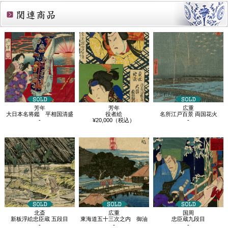
関連商品
芳年
芳年
広重
大日本名将鑑 平相国清盛
役者絵
名所江戸百景 両国花火
-
¥20,000（税込）
-
北斎
広重
国周
新板浮絵忠臣蔵 五段目
東海道五十三次之内 御油
忠臣蔵九段目
-
-
-