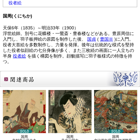
役者絵
国周(くにちか)
天保6年（1835）～明治33年（1900）
浮世絵師。別号に花蝶楼・一鶯斎・豊春楼などがある。豊原周信に
入門し、羽子板押絵の原図を制作した後、
国貞
(
豊国Ⅲ
)に入門。
役者大首絵を多数制作し、力量を発揮。後年は伝統的な様式を堅持
した役者似顔絵の七分身像が多く、また三枚続の画面に一人立ちの
半身
役者絵
を描く構図を制作。顔貌描写に羽子板様式の特徴を持
つ。
関連商品
国周
国周
国周