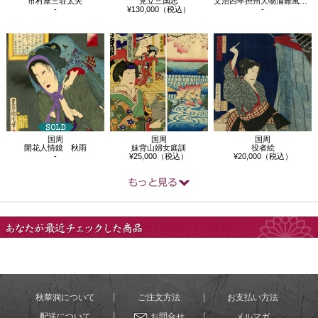
市村座三荘太夫
文治四年摂州大物浦難風の図
見立三国志
-
-
¥130,000（税込）
国周
国周
国周
開花人情鏡 秋雨
妹背山婦女庭訓
役者絵
-
¥25,000（税込）
¥20,000（税込）
あなたが最近チェック
した商品
秋華洞について
ご注文方法
お支払い方法
配送について
お問合せ
メルマガ