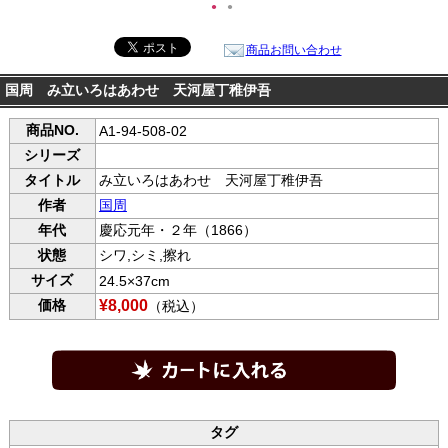
●
●
商品お問い合わせ
国周 み立いろはあわせ 天河屋丁稚伊吾
商品NO.
A1-94-508-02
シリーズ
タイトル
み立いろはあわせ 天河屋丁稚伊吾
作者
国周
年代
慶応元年・２年（1866）
状態
シワ,シミ,擦れ
サイズ
24.5×37cm
価格
¥8,000
（税込）
タグ