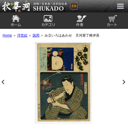
EN
秋華洞 SHUKADO 掛軸・日本画・浮世
絵版画
ホーム
カテゴリ
絵師
カート
Home
＞
浮世絵
＞
国周
＞ み立いろはあわせ 天河屋丁稚伊吾