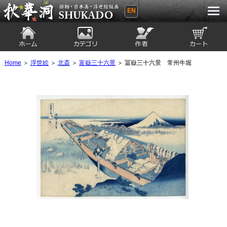
EN
秋華洞 SHUKADO 掛軸・日本画・浮世
絵版画
ホーム
カテゴリ
絵師
カート
Home
＞
浮世絵
＞
北斎
＞
富嶽三十六景
＞ 冨嶽三十六景 常州牛堀