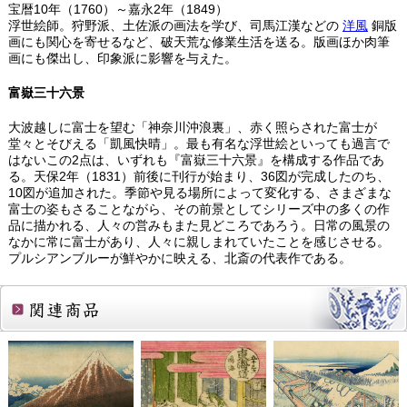
宝暦10年（1760）～嘉永2年（1849）
浮世絵師。狩野派、土佐派の画法を学び、司馬江漢などの
洋風
銅版
画にも関心を寄せるなど、破天荒な修業生活を送る。版画ほか肉筆
画にも傑出し、印象派に影響を与えた。
富嶽三十六景
大波越しに富士を望む「神奈川沖浪裏」、赤く照らされた富士が
堂々とそびえる「凱風快晴」。最も有名な浮世絵といっても過言で
はないこの2点は、いずれも『富嶽三十六景』を構成する作品であ
る。天保2年（1831）前後に刊行が始まり、36図が完成したのち、
10図が追加された。季節や見る場所によって変化する、さまざまな
富士の姿もさることながら、その前景としてシリーズ中の多くの作
品に描かれる、人々の営みもまた見どころであろう。日常の風景の
なかに常に富士があり、人々に親しまれていたことを感じさせる。
プルシアンブルーが鮮やかに映える、北斎の代表作である。
関連商品