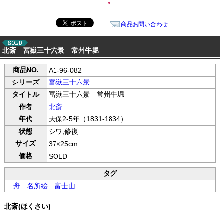
●
商品お問い合わせ
北斎 冨嶽三十六景 常州牛堀
商品NO.
A1-96-082
シリーズ
富嶽三十六景
タイトル
冨嶽三十六景 常州牛堀
作者
北斎
年代
天保2-5年（1831-1834）
状態
シワ,修復
サイズ
37×25cm
価格
SOLD
タグ
舟
名所絵
富士山
北斎(ほくさい)