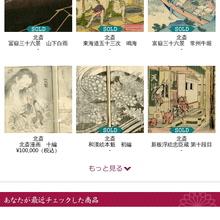
北斎
北斎
北斎
冨嶽三十六景 山下白雨
東海道五十三次 鳴海
富嶽三十六景 常州牛堀
-
-
-
北斎
北斎
北斎
北斎漫画 十編
和漢絵本魁 初編
新板浮絵忠臣蔵 第十段目
¥100,000（税込）
-
-
あなたが最近チェック