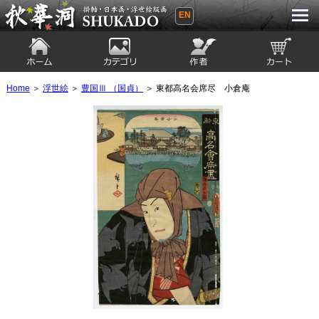
EN
秋華洞 SHUKADO 掛軸・日本画・浮世
絵版画
ホーム
カテゴリ
絵師
カート
Home
＞
浮世絵
＞
豊国Ⅲ （国貞）
＞ 東都高名会席尽 小倉庵