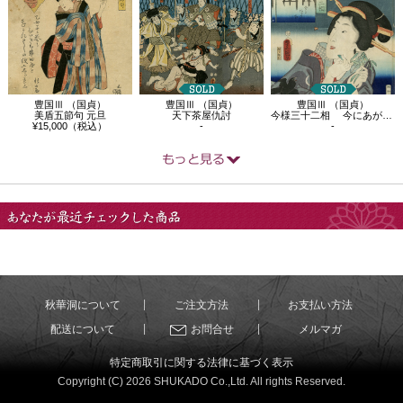
豊国Ⅲ （国貞）
豊国Ⅲ （国貞）
豊国Ⅲ （国貞）
天下茶屋仇討
美盾五節句 元旦
今様三十二相 今にあがり相
-
¥15,000（税込）
-
あなたが最近チェック
した商品
秋華洞について
ご注文方法
お支払い方法
配送について
お問合せ
メルマガ
特定商取引に関する法律に基づく表示
Copyright (C) 2026 SHUKADO Co.,Ltd. All rights Reserved.