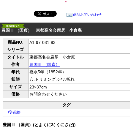
●
商品お問い合わせ
豊国Ⅲ （国貞） 東都高名会席尽 小倉庵
商品NO.
A1-97-031-93
シリーズ
タイトル
東都高名会席尽 小倉庵
作者
豊国Ⅲ （国貞）
年代
嘉永5年（1852年）
状態
穴,トリミング,シワ,折れ
サイズ
23×37cm
価格
お問合わせください
タグ
役者絵
豊国Ⅲ （国貞）(とよくに3( くにさだ))