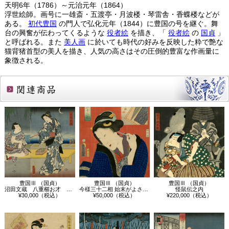
天明6年（1786）～元治元年（1864）
浮世絵師。画号に一雄斎・五渡亭・月波楼・琴雷舎・香蝶楼などが
ある。
初代豊国
の門人で弘化元年（1844）に豊国の号を継ぐ。舞
台の興奮が伝わってくるような
役者絵
を描き、「
役者絵
の
国貞
」
と呼ばれる。また
美人画
に於いても時代の好みを反映した粋で艶な
猫背猪首型の美人を描き、人気の高さはその圧倒的豊富な作画量に
象徴される。
関連商品
豊国Ⅲ （国貞）
豊国Ⅲ （国貞）
豊国Ⅲ （国貞）
沼田文蔵 八重櫛お才 若とう周助
今様三十二相 始末がよさそう
怪鼠伝之内
¥30,000（税込）
¥50,000（税込）
¥220,000（税込）