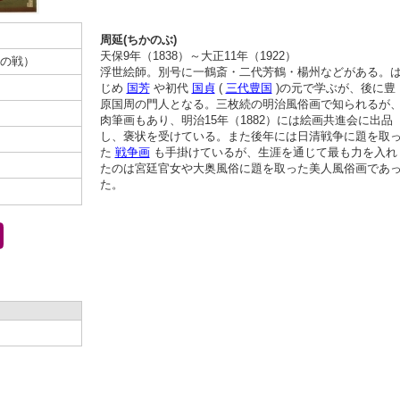
周延(ちかのぶ)
天保9年（1838）～大正11年（1922）
の戦）
浮世絵師。別号に一鶴斎・二代芳鶴・楊州などがある。
じめ
国芳
や初代
国貞
(
三代豊国
)の元で学ぶが、後に豊
原国周の門人となる。三枚続の明治風俗画で知られるが
肉筆画もあり、明治15年（1882）には絵画共進会に出品
し、褒状を受けている。また後年には日清戦争に題を取
た
戦争画
も手掛けているが、生涯を通じて最も力を入れ
たのは宮廷官女や大奥風俗に題を取った美人風俗画であ
た。