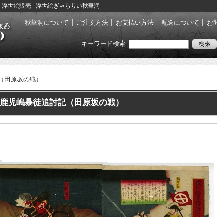
- 浮世絵販売 - 浮世絵ぎゃらりい秋華洞
秋華洞について
ご注文方法
お支払い方法
配送について
お
キーワード検索
（田原坂の戦）
鹿児嶋暴徒追討記（田原坂の戦）