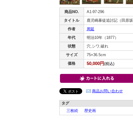
商品NO.
A1-97-296
タイトル
鹿児嶋暴徒追討記（田原坂
作者
周延
年代
明治10年（1877）
状態
穴,シワ,破れ
サイズ
75×36.5cm
50,000円
価格
(税込)
商品お問い合わせ
タグ
三枚続
歴史画