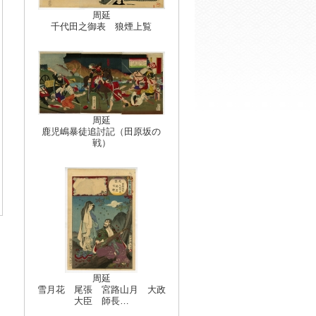
周延
千代田之御表 狼煙上覧
周延
鹿児嶋暴徒追討記（田原坂の
戦）
周延
雪月花 尾張 宮路山月 大政
大臣 師長…