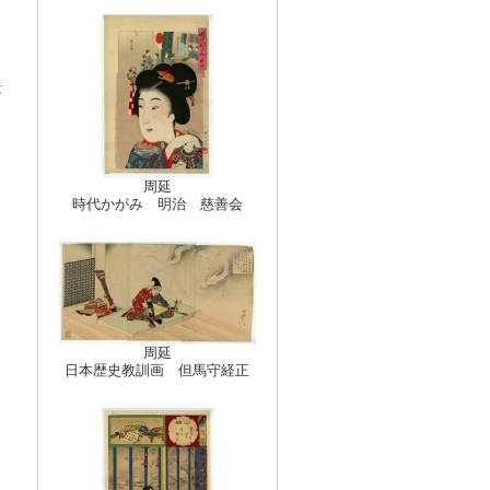
は
、
っ
周延
時代かがみ 明治 慈善会
っ
周延
日本歴史教訓画 但馬守経正