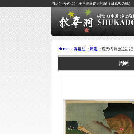
周延(ちかのぶ) - 鹿児嶋暴徒追討記（田原坂の戦） 
Home
浮世絵
周延
鹿児嶋暴徒追討記
周延 