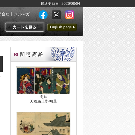
最終更新日 2026/08/04
問合せ
メルマガ
英語ページへ
カートを見る
周延
天衣紛上野初花