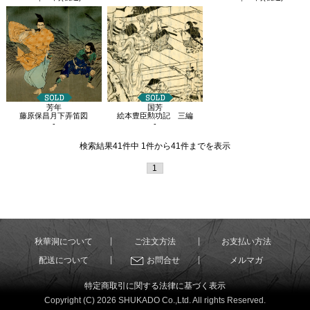
芳年
国芳
藤原保昌月下弄笛図
絵本豊臣勲功記 三編
-
-
検索結果41件中 1件から41件までを表示
1
秋華洞について
ご注文方法
お支払い方法
配送について
お問合せ
メルマガ
特定商取引に関する法律に基づく表示
Copyright (C) 2026 SHUKADO Co.,Ltd. All rights Reserved.