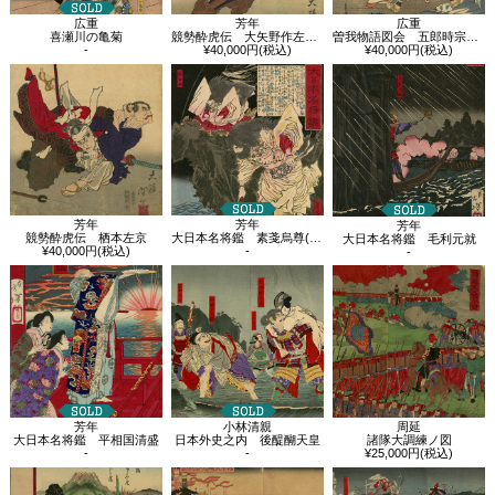
広重
芳年
広重
喜瀬川の亀菊
競勢酔虎伝 大矢野作左衛門
曽我物語図会 五郎時宗 五郎丸
-
¥40,000円(税込)
¥40,000円(税込)
芳年
芳年
芳年
競勢酔虎伝 栖本左京
大日本名将鑑 素戔烏尊(スサノオノミコト)、稲田姫
大日本名将鑑 毛利元就
¥40,000円(税込)
-
-
芳年
小林清親
周延
大日本名将鑑 平相国清盛
日本外史之内 後醍醐天皇
諸隊大調練ノ図
-
-
¥25,000円(税込)