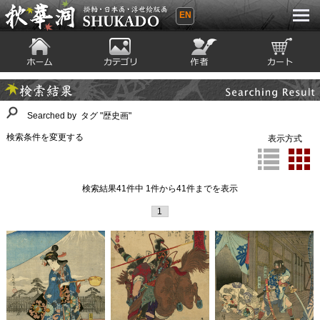
EN
秋華洞 SHUKADO 掛軸・日本画・浮世
絵版画
ホーム
カテゴリ
絵師
カート
Searching Result
検索結果
Searched by タグ "歴史画"
検索条件を変更する
表示方式
検索結果41件中 1件から41件までを表示
1