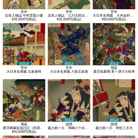
芳年
芳年
芳年
近世人物誌 中村芝翫の妻
近世人物誌 江川太郎左衛門
大日本名将鑑 大伴金村 平郡真鳥
¥25,000円(税込)
¥25,000円(税込)
¥50,000円(税込)
芳年
芳年
周延
大日本名将鑑 北条泰時
大日本名将鑑 六孫王経基
鹿児島新聞 美々津川大戦争
-
-
-
周延
国周
国周
鹿児嶋暴徒追討記（田原坂の戦）
義士銘々伝 岡嶋八十右衛門
義士銘々伝 村松三太夫
¥50,000円(税込)
-
-