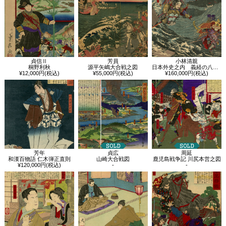
貞信Ⅱ
芳員
小林清親
桐野利秋
源平矢嶋大合戦之図
日本外史之内 義経の八艘飛び
¥12,000円(税込)
¥55,000円(税込)
¥160,000円(税込)
芳年
貞広
周延
和漢百物語 仁木弾正直則
山崎大合戦図
鹿児島戦争記 川尻本営之図
¥120,000円(税込)
-
-