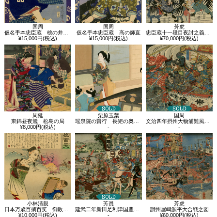
国周
国周
芳虎
仮名手本忠臣蔵 桃の井若狭之助
仮名手本忠臣蔵 高の師直
忠臣蔵十一段目夜討之義士追手組四十七人勢揃ひの図
¥15,000円(税込)
¥15,000円(税込)
¥70,000円(税込)
周延
栗原玉葉
国周
東錦昼夜競 松島の局
瑶泉院の賢行 長矩の奥方 阿久里夫人
文治四年摂州大物浦難風の図
¥8,000円(税込)
-
-
小林清親
芳員
芳虎
日本万歳百撰百笑 御敗将 骨皮道人
建武二年新田足利津国豊嶋合戦
讃州屋嶋源平大合戦之図
¥10,000円(税込)
-
¥60,000円(税込)