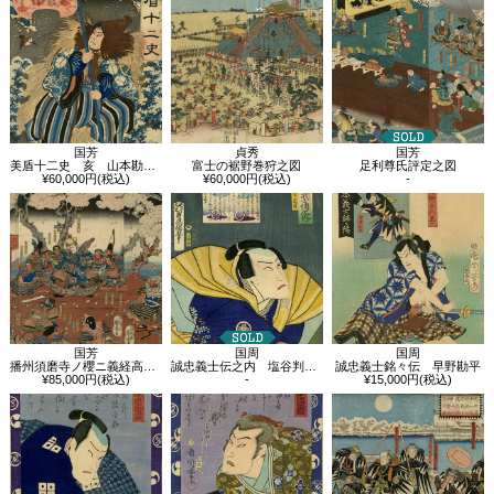
国芳
貞秀
国芳
美盾十二史 亥 山本勘助晴吉
富士の裾野巻狩之図
足利尊氏評定之図
¥60,000円(税込)
¥60,000円(税込)
-
国芳
国周
国周
播州須磨寺ノ櫻ニ義経高札ヲ立ル図
誠忠義士伝之内 塩谷判官高貞
誠忠義士銘々伝 早野勘平
¥85,000円(税込)
-
¥15,000円(税込)