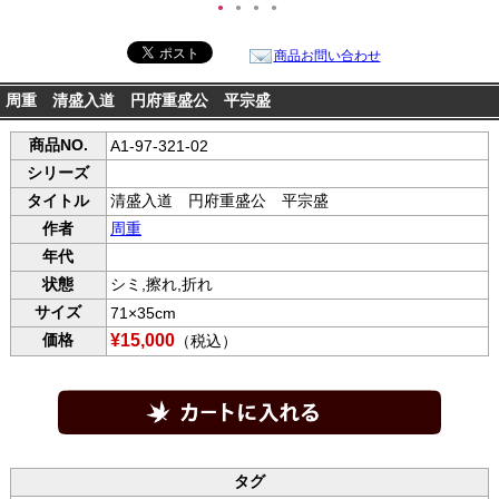
●
●
●
●
商品お問い合わせ
周重 清盛入道 円府重盛公 平宗盛
商品NO.
A1-97-321-02
シリーズ
タイトル
清盛入道 円府重盛公 平宗盛
作者
周重
年代
状態
シミ,擦れ,折れ
サイズ
71×35cm
価格
¥15,000
（税込）
タグ