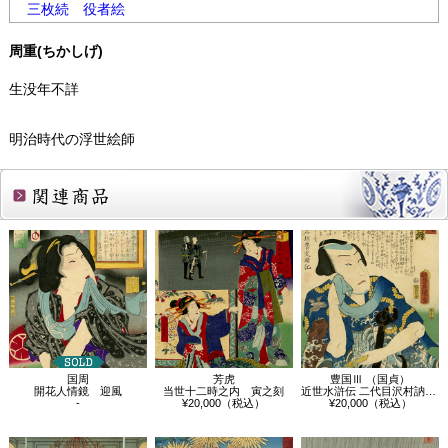
三枚続
役者絵
周重(ちかしげ)
生没年不詳
明治時代の浮世絵師
関連商品
国周
芳虎
豊国Ⅲ （国貞）
開花人情鏡 迎風
当世十二時之内 寅之刻
近世水滸伝 二代目沢村訥升 井岡の捨五郎
-
¥20,000（税込）
¥20,000（税込）