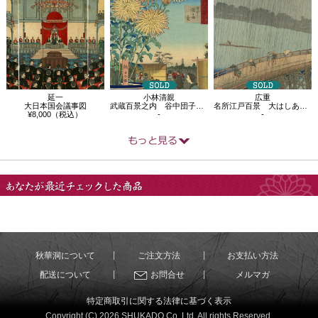
延一
小林清親
広重
大日本国会議事図
武蔵百景之内 谷中団子坂菊
名所江戸百景 大はしあたけの夕立
¥8,000（税込）
-
-
あなたが最近チェック
した商品
秋華洞について
ご注文方法
お支払い方法
配送について
お問合せ
メルマガ
特定商取引に関する法律に基づく表示
Copyright (C) 2026 SHUKADO Co.,Ltd. All rights Reserved.