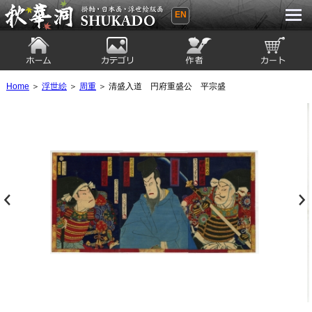
EN
秋華洞 SHUKADO 掛軸・日本画・浮世
絵版画
ホーム
カテゴリ
絵師
カート
Home
＞
浮世絵
＞
周重
＞ 清盛入道 円府重盛公 平宗盛