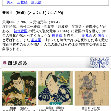
美人
三枚続
源氏絵
豊国Ⅲ （国貞）(とよくに3( くにさだ))
天明6年（1786）～元治元年（1864）
浮世絵師。画号に一雄斎・五渡亭・月波楼・琴雷舎・香蝶楼などが
ある。
初代豊国
の門人で弘化元年（1844）に豊国の号を継ぐ。舞
台の興奮が伝わってくるような
役者絵
を描き、「
役者絵
の
国貞
」
と呼ばれる。また
美人画
に於いても時代の好みを反映した粋で艶な
猫背猪首型の美人を描き、人気の高さはその圧倒的豊富な作画量に
象徴される。
関連商品
豊国Ⅲ （国貞）
豊国Ⅲ （国貞）
豊国Ⅲ （国貞）
名瀧図 王子瀧の図 中村芝翫