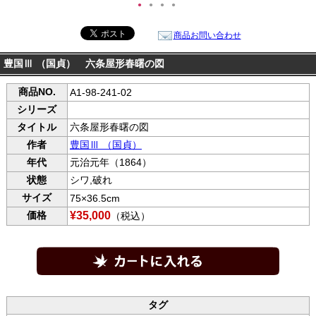
●
●
●
●
商品お問い合わせ
豊国Ⅲ （国貞） 六条屋形春曙の図
商品NO.
A1-98-241-02
シリーズ
タイトル
六条屋形春曙の図
作者
豊国Ⅲ （国貞）
年代
元治元年（1864）
状態
シワ,破れ
サイズ
75×36.5cm
価格
¥35,000
（税込）
タグ