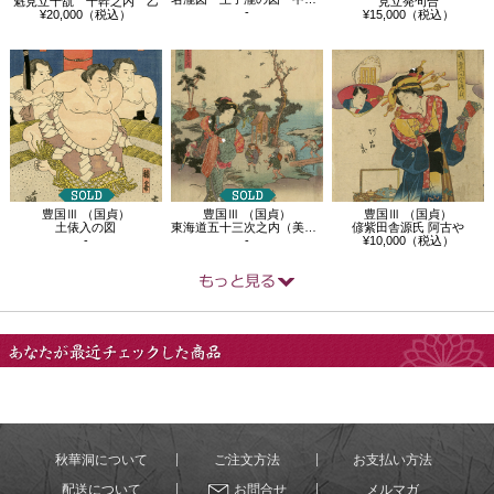
魁見立十翫 十幹之内 乙
見立発句合
-
¥20,000（税込）
¥15,000（税込）
豊国Ⅲ （国貞）
豊国Ⅲ （国貞）
豊国Ⅲ （国貞）
土俵入の図
東海道五十三次之内（美人東海道） 庄野…
偐紫田舎源氏 阿古や
-
-
¥10,000（税込）
あなたが最近チェック
した商品
秋華洞について
ご注文方法
お支払い方法
配送について
お問合せ
メルマガ