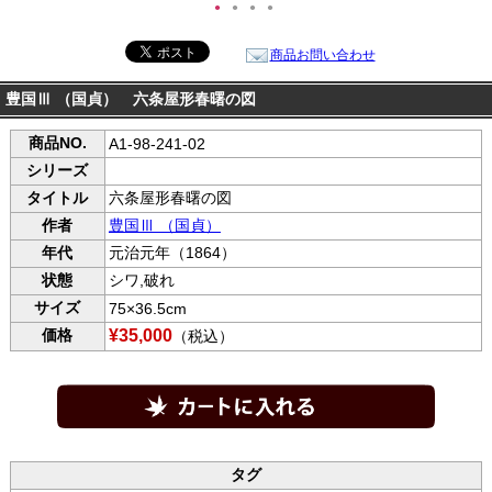
●
●
●
●
商品お問い合わせ
豊国Ⅲ （国貞） 六条屋形春曙の図
商品NO.
A1-98-241-02
シリーズ
タイトル
六条屋形春曙の図
作者
豊国Ⅲ （国貞）
年代
元治元年（1864）
状態
シワ,破れ
サイズ
75×36.5cm
価格
¥35,000
（税込）
タグ