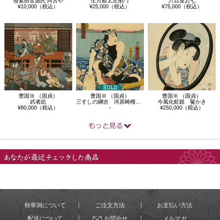
偐紫田舎源氏 阿古や
生月鯨太左衛門
八百屋お七
¥10,000（税込）
¥25,000（税込）
¥75,000（税込）
豊国Ⅲ （国貞）
豊国Ⅲ （国貞）
豊国Ⅲ （国貞）
武者絵
三すしの綱吉 河原崎権十郎 川越松次郎
今風化粧鏡 鬢かき
¥80,000（税込）
-
¥250,000（税込）
あなたが最近チェック
した商品
秋華洞について
ご注文方法
お支払い方法
配送について
お問合せ
メルマガ