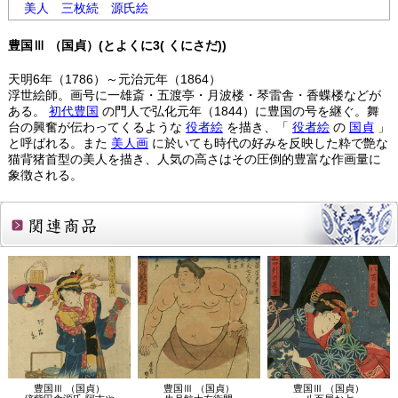
美人
三枚続
源氏絵
豊国Ⅲ （国貞）(とよくに3( くにさだ))
天明6年（1786）～元治元年（1864）
浮世絵師。画号に一雄斎・五渡亭・月波楼・琴雷舎・香蝶楼などが
ある。
初代豊国
の門人で弘化元年（1844）に豊国の号を継ぐ。舞
台の興奮が伝わってくるような
役者絵
を描き、「
役者絵
の
国貞
」
と呼ばれる。また
美人画
に於いても時代の好みを反映した粋で艶な
猫背猪首型の美人を描き、人気の高さはその圧倒的豊富な作画量に
象徴される。
関連商品
豊国Ⅲ （国貞）
豊国Ⅲ （国貞）
豊国Ⅲ （国貞）