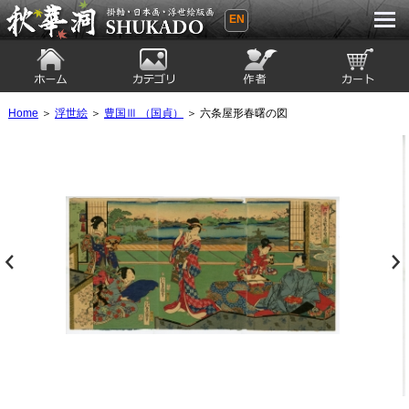
EN
秋華洞 SHUKADO 掛軸・日本画・浮世
絵版画
ホーム
カテゴリ
絵師
カート
Home
＞
浮世絵
＞
豊国Ⅲ （国貞）
＞ 六条屋形春曙の図