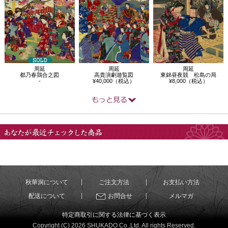
周延
周延
周延
都乃春鶏合之図
高貴演劇遊覧図
東錦昼夜競 松島の局
-
¥40,000（税込）
¥8,000（税込）
あなたが最近チェック
した商品
秋華洞について
ご注文方法
お支払い方法
配送について
お問合せ
メルマガ
特定商取引に関する法律に基づく表示
Copyright (C) 2026 SHUKADO Co.,Ltd. All rights Reserved.