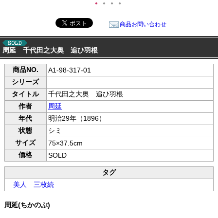
●
●
●
●
商品お問い合わせ
周延 千代田之大奥 追ひ羽根
商品NO.
A1-98-317-01
シリーズ
タイトル
千代田之大奥 追ひ羽根
作者
周延
年代
明治29年（1896）
状態
シミ
サイズ
75×37.5cm
価格
SOLD
タグ
美人
三枚続
周延(ちかのぶ)