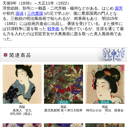
天保9年（1838）～大正11年（1922）
浮世絵師。別号に一鶴斎・二代芳鶴・楊州などがある。はじめ
国芳
や初代
国貞
(
三代豊国
)の元で学ぶが、後に豊原国周の門人とな
る。三枚続の明治風俗画で知られるが、肉筆画もあり、明治15年
（1882）には絵画共進会に出品し、褒状を受けている。また後年に
は日清戦争に題を取った
戦争画
も手掛けているが、生涯を通じて最
も力を入れたのは宮廷官女や大奥風俗に題を取った美人風俗画であ
った。
関連商品
周延
周延
周延
真美人 廿九
鹿児島新聞 美々津川大戦争
時代かがみ 明治 慈善会
¥25,000（税込）
-
-