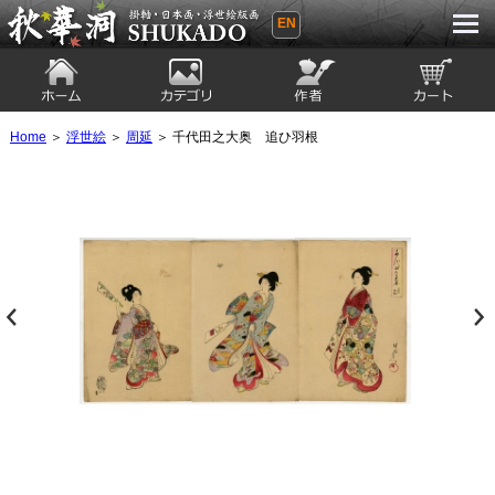
EN
秋華洞 SHUKADO 掛軸・日本画・浮世
絵版画
ホーム
カテゴリ
絵師
カート
Home
＞
浮世絵
＞
周延
＞ 千代田之大奥 追ひ羽根