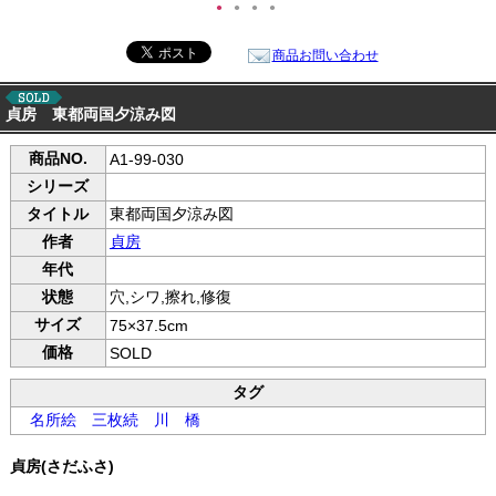
●
●
●
●
商品お問い合わせ
貞房 東都両国夕涼み図
商品NO.
A1-99-030
シリーズ
タイトル
東都両国夕涼み図
作者
貞房
年代
状態
穴,シワ,擦れ,修復
サイズ
75×37.5cm
価格
SOLD
タグ
名所絵
三枚続
川
橋
貞房(さだふさ)