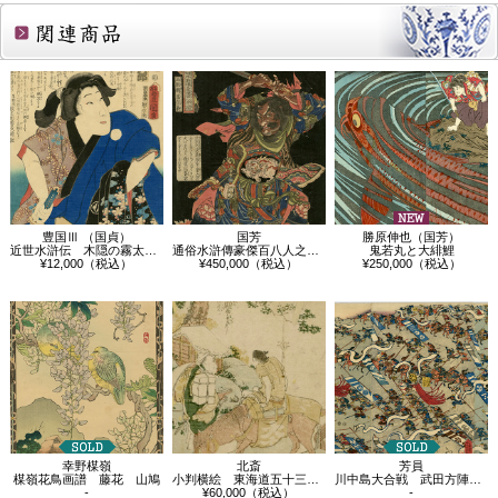
関連商品
豊国Ⅲ （国貞）
国芳
勝原伸也（国芳）
近世水滸伝 木隠の霧太郎 坂東三津五郎
通俗水滸傳豪傑百八人之一個 玉麒麟盧俊義
鬼若丸と大緋鯉
¥12,000（税込）
¥450,000（税込）
¥250,000（税込）
幸野楳嶺
北斎
芳員
楳嶺花鳥画譜 藤花 山鳩
小判横絵 東海道五十三次 袋井
川中島大合戦 武田方陣押之圖
-
¥60,000（税込）
-