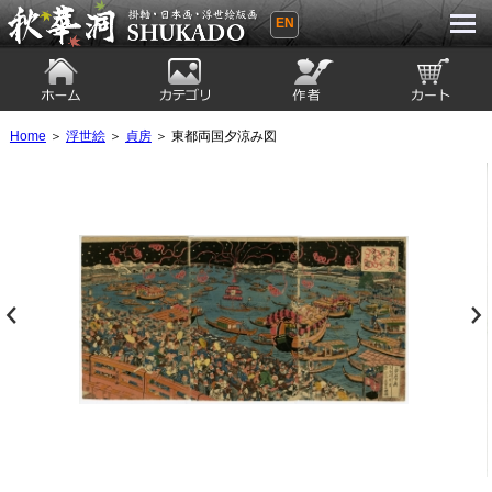
EN
秋華洞 SHUKADO 掛軸・日本画・浮世
絵版画
ホーム
カテゴリ
絵師
カート
Home
＞
浮世絵
＞
貞房
＞ 東都両国夕涼み図