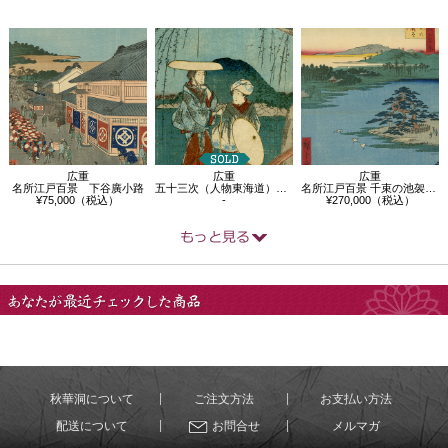
広重
広重
広重
名所江戸百景 下谷廣小路
五十三次（人物東海道） 平塚
名所江戸百景 千束の池袈裟懸松
¥75,000（税込）
-
¥270,000（税込）
あなたが最近チェック
した商品
秋華洞について
ご注文方法
お支払い方法
配送について
お問合せ
メルマガ