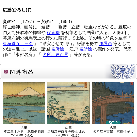
広重(ひろしげ)
寛政9年（1797）～安政5年（1858）
浮世絵師。画号に一遊斎・一幽斎・立斎・歌重などがある。豊広の
門人で狂歌本の挿絵や
役者絵
を初筆として画業に入る。天保3年、
幕府八朔の御馬献上の行列に随行して上洛。その時の印象を翌年『
東海道五十三次
』に結実させて刊行。好評を得て
風景画
家として
の道を進む。以後、諸国
名所絵
、江戸
名所絵
の傑作を発表。代表
作に『東都名所』『
名所江戸百景
』等がある。
関連商品
広重
広重
広重
不二三十六景 武蔵多満川
名所江戸百景 飛鳥山北の眺望
名所江戸百景 京橋竹がし
¥75,000（税込）
¥70,000（税込）
-