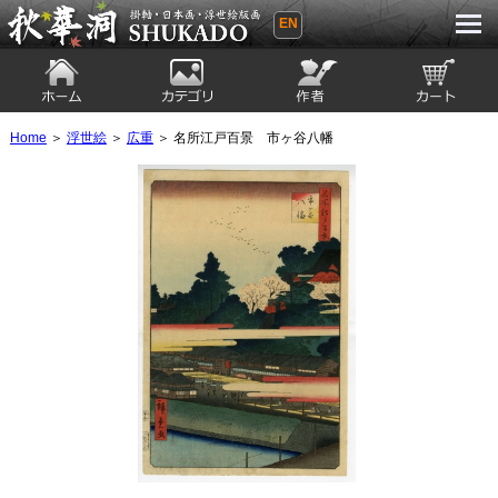
EN
秋華洞 SHUKADO 掛軸・日本画・浮世
絵版画
ホーム
カテゴリ
絵師
カート
Home
＞
浮世絵
＞
広重
＞ 名所江戸百景 市ヶ谷八幡