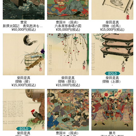
豊宣
豊国Ⅲ （国貞）
柴田是真
新撰太閤記 勇気怒涛を蹴る
六条屋形春曙の図
摺物（絵馬）
¥60,000円(税込)
¥35,000円(税込)
¥15,000円(税込)
柴田是真
柴田是真
柴田是真
摺物（鯉）
摺物（餅花）
摺物（お膳）
¥15,000円(税込)
¥15,000円(税込)
-
柴田是真
豊国Ⅲ （国貞）
勝月