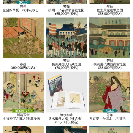
芳年
芳幾
年信
全盛四季夏 根津花やしき 大松楼
摂州一ノ谷源平合戦之図
佐土原城進撃之図
-
¥65,000円(税込)
¥35,000円(税込)
芳員
芳員
春画
横浜外国人行列之図
横浜港仏蘭西商館之図
¥90,000円(税込)
¥70,000円(税込)
¥35,000円(税込)
速水御舟
芳年
川端玉章
速水御舟大成［補遺版］
月百姿 かほよ 垣間見の月
七福神宝之蔵入(玉章漫画）
¥51,700円(税込)
-
-