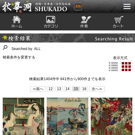
EN
秋華洞 SHUKADO 掛軸・日本画・浮世
絵版画
ホーム
カテゴリ
絵師
カート
Searching Result
検索結果
Searched by ALL
検索条件を変更する
表示方式
検索結果1404件中 841件から900件までを表示
≪前へ
12
13
14
15
16
次へ≫