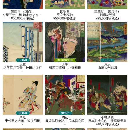
豊国Ⅲ （国貞）
国明Ⅱ
国政Ⅳ （国貞Ⅲ）
今様三十二相 始末がよさそう
見立七福神
劇場花勁競
¥50,000円(税込)
¥50,000円(税込)
¥25,000円(税込)
広重
芳年
貞広
名所江戸百景 神田紺屋町
魁題百撰相 小寺相模
山崎大合戦図
-
-
-
周延
周延
小林清親
千代田之大奥 追ひ羽根
鹿児島戦争記 川尻本営之図
日本外史之内 後醍醐天皇
-
-
¥40,000円(税込)