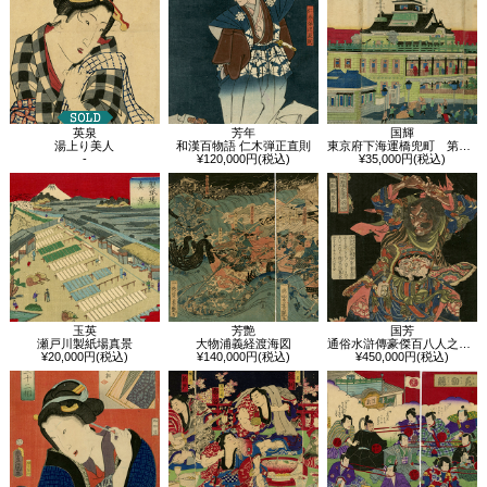
英泉
芳年
国輝
湯上り美人
和漢百物語 仁木弾正直則
東京府下海運橋兜町 第壱国立銀行五階造真図
-
¥120,000円(税込)
¥35,000円(税込)
玉英
芳艶
国芳
瀬戸川製紙場真景
大物浦義経渡海図
通俗水滸傳豪傑百八人之一個 玉麒麟盧俊義
¥20,000円(税込)
¥140,000円(税込)
¥450,000円(税込)