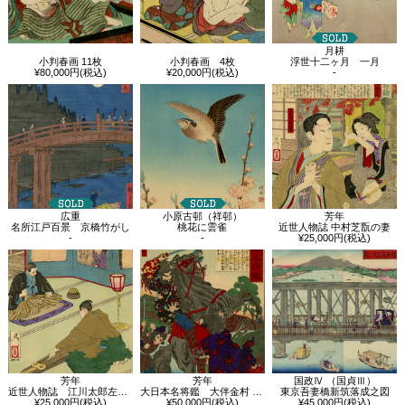
月耕
小判春画 11枚
小判春画 4枚
浮世十二ヶ月 一月
¥80,000円(税込)
¥20,000円(税込)
-
広重
小原古邨（祥邨）
芳年
名所江戸百景 京橋竹がし
桃花に雲雀
近世人物誌 中村芝翫の妻
-
-
¥25,000円(税込)
芳年
芳年
国政Ⅳ （国貞Ⅲ）
近世人物誌 江川太郎左衛門
大日本名将鑑 大伴金村 平郡真鳥
東京吾妻橋新筑落成之図
¥25,000円(税込)
¥50,000円(税込)
¥45,000円(税込)