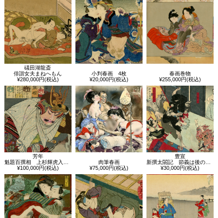
礒田湖龍斎
俳諧女夫まねへもん
小判春画 4枚
春画巻物
¥280,000円(税込)
¥20,000円(税込)
¥255,000円(税込)
芳年
豊宣
魁題百撰相 上杉輝虎入道謙信
肉筆春画
新撰太閤記 節義は後の栄を顕す 織田信長
¥100,000円(税込)
¥75,000円(税込)
¥30,000円(税込)