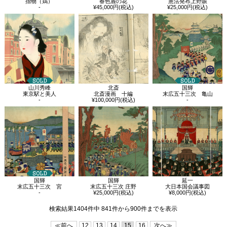
摺物（鶏）
春色麓の花
憲法発布上野賑
-
¥45,000円(税込)
¥25,000円(税込)
山川秀峰
北斎
国輝
東京駅と美人
北斎漫画 十編
末広五十三次 亀山
-
¥100,000円(税込)
-
国輝
国輝
延一
末広五十三次 宮
末広五十三次 庄野
大日本国会議事図
-
¥25,000円(税込)
¥8,000円(税込)
検索結果1404件中 841件から900件までを表示
≪前へ
12
13
14
15
16
次へ≫