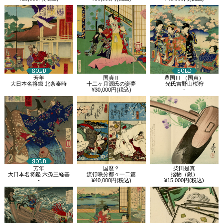
芳年
国貞Ⅱ
豊国Ⅲ （国貞）
大日本名将鑑 北条泰時
十二ヶ月源氏の姿夢
光氏吉野山桜狩
-
¥30,000円(税込)
-
芳年
国麿？
柴田是真
大日本名将鑑 六孫王経基
流行咲分都々一二篇
摺物（鍬）
-
¥40,000円(税込)
¥15,000円(税込)