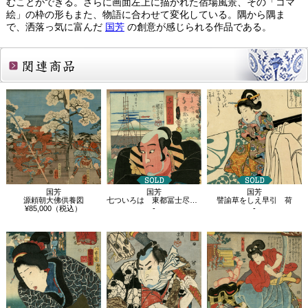
むことができる。さらに画面左上に描かれた宿場風景、その「コマ
絵」の枠の形もまた、物語に合わせて変化している。隅から隅ま
で、洒落っ気に富んだ
国芳
の創意が感じられる作品である。
関連商品
国芳
国芳
国芳
源頼朝大佛供養図
七ついろは 東都冨士尽 よ 与かん平
譬諭草をしえ早引 荷
¥85,000（税込）
-
-