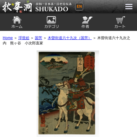
EN
秋華洞 SHUKADO 掛軸・日本画・浮世
絵版画
ホーム
カテゴリ
絵師
カート
Home
＞
浮世絵
＞
国芳
＞
木曽街道六十九次（国芳）
＞ 木曽街道六十九次之
内 熊ヶ谷 小次郎直家