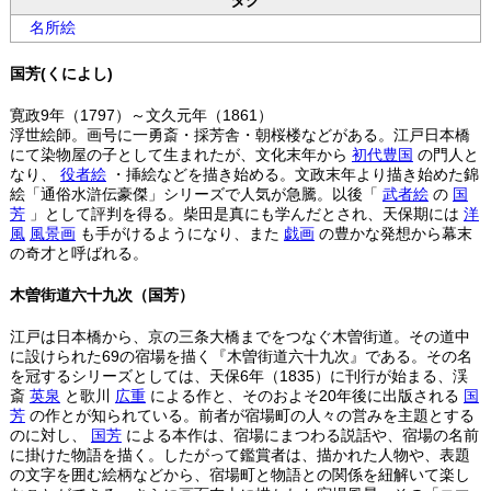
タグ
名所絵
国芳(くによし)
寛政9年（1797）～文久元年（1861）
浮世絵師。画号に一勇斎・採芳舎・朝桜楼などがある。江戸日本橋
にて染物屋の子として生まれたが、文化末年から
初代豊国
の門人と
なり、
役者絵
・挿絵などを描き始める。文政末年より描き始めた錦
絵「通俗水滸伝豪傑」シリーズで人気が急騰。以後「
武者絵
の
国
芳
」として評判を得る。柴田是真にも学んだとされ、天保期には
洋
風
風景画
も手がけるようになり、また
戯画
の豊かな発想から幕末
の奇才と呼ばれる。
木曽街道六十九次（国芳）
江戸は日本橋から、京の三条大橋までをつなぐ木曽街道。その道中
に設けられた69の宿場を描く『木曽街道六十九次』である。その名
を冠するシリーズとしては、天保6年（1835）に刊行が始まる、渓
斎
英泉
と歌川
広重
による作と、そのおよそ20年後に出版される
国
芳
の作とが知られている。前者が宿場町の人々の営みを主題とする
のに対し、
国芳
による本作は、宿場にまつわる説話や、宿場の名前
に掛けた物語を描く。したがって鑑賞者は、描かれた人物や、表題
の文字を囲む絵柄などから、宿場町と物語との関係を紐解いて楽し