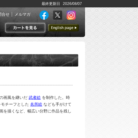
最終更新日 2026/08/07
問合せ
メルマガ
英語ページへ
カートを見る
の画風を継いだ
武者絵
を制作した。時
をモチーフとした
名所絵
なども手がけて
画を描くなど、幅広い分野に作品を残し