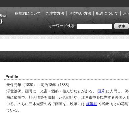
秋華洞について
ご注文方法
お支払い方法
配送について
お
キーワード検索
Profile
天保元年（1830）～明治18年（1885）
浮世絵師。画号に一光斎・酒盛・桜ん坊などがある。
国芳
に入門し、師
勢に敏感で、社会情勢を風刺した合戦絵や、江戸市中を観光する外国人
いる。のちに三木光斎の名で南画を、晩年には
横浜絵
や輸出向けの花鳥
ている。