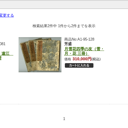
変更する
検索結果2件中 1件から2件までを表示
商品No:A1-95-128
081
芳盛
月雪花四季の友（雪・
 遠江
月・花 三冊）
望
310,000円
価格
(税込)
1