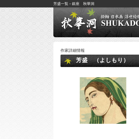
芳盛一覧－銀座 秋華洞
作家詳細情報
芳盛 （よしもり）