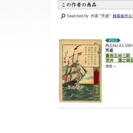
Searched by 作家 "芳盛"
検索条件を
商品No:A1-100-
芳盛
書画五拾三駅
荒井 灘之眺
-
価格