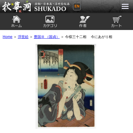
EN
秋華洞 SHUKADO 掛軸・日本画・浮世
絵版画
ホーム
カテゴリ
絵師
カート
Home
＞
浮世絵
＞
豊国Ⅲ （国貞）
＞ 今様三十二相 今にあがり相