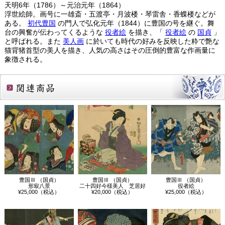
天明6年（1786）～元治元年（1864）
浮世絵師。画号に一雄斎・五渡亭・月波楼・琴雷舎・香蝶楼などが
ある。
初代豊国
の門人で弘化元年（1844）に豊国の号を継ぐ。舞
台の興奮が伝わってくるような
役者絵
を描き、「
役者絵
の
国貞
」
と呼ばれる。また
美人画
に於いても時代の好みを反映した粋で艶な
猫背猪首型の美人を描き、人気の高さはその圧倒的豊富な作画量に
象徴される。
関連商品
豊国Ⅲ （国貞）
豊国Ⅲ （国貞）
豊国Ⅲ （国貞）
形㝡八景
二十四好今様美人 芝居好
役者絵
¥25,000（税込）
¥20,000（税込）
¥25,000（税込）