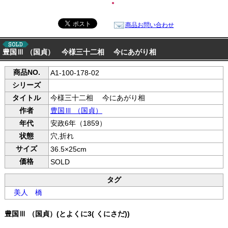
●
商品お問い合わせ
豊国Ⅲ （国貞） 今様三十二相 今にあがり相
商品NO.
A1-100-178-02
シリーズ
タイトル
今様三十二相 今にあがり相
作者
豊国Ⅲ （国貞）
年代
安政6年（1859）
状態
穴,折れ
サイズ
36.5×25cm
価格
SOLD
タグ
美人
橋
豊国Ⅲ （国貞）(とよくに3( くにさだ))