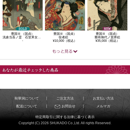
豊国Ⅲ （国貞）
豊国Ⅲ （国貞）
豊国Ⅲ （国貞）
浅倉当吾ノ霊 石堂釆女実ハ尾形長門之助…
役者絵
難有御代ノ賀界絵
-
¥10,000（税込）
¥35,000（税込）
あなたが最近チェック
した商品
秋華洞について
ご注文方法
お支払い方法
配送について
お問合せ
メルマガ
特定商取引に関する法律に基づく表示
Copyright (C) 2026 SHUKADO Co.,Ltd. All rights Reserved.