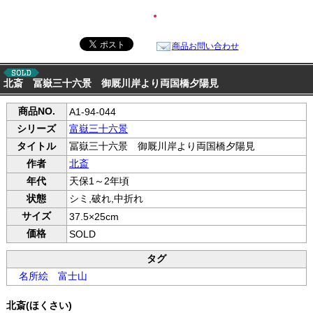
●
商品お問い合わせ
北斎 冨嶽三十六景 御厩川岸より両国橋夕陽見
商品NO.
A1-94-044
シリーズ
富嶽三十六景
タイトル
冨嶽三十六景 御厩川岸より両国橋夕陽見
作者
北斎
年代
天保1～2年頃
状態
シミ,破れ,中折れ
サイズ
37.5×25cm
価格
SOLD
タグ
名所絵
富士山
北斎(ほくさい)