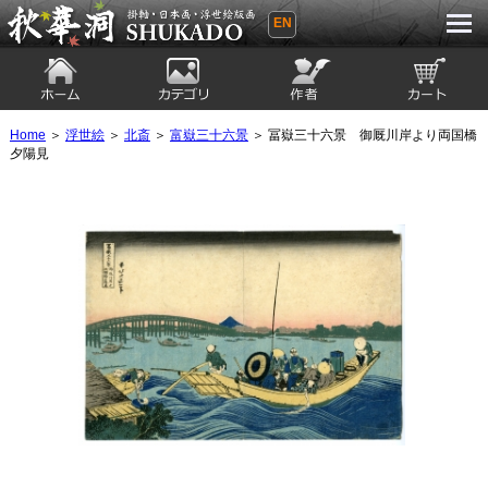
EN
秋華洞 SHUKADO 掛軸・日本画・浮世
絵版画
ホーム
カテゴリ
絵師
カート
Home
＞
浮世絵
＞
北斎
＞
富嶽三十六景
＞ 冨嶽三十六景 御厩川岸より両国橋
夕陽見