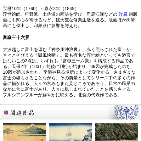
宝暦10年（1760）～嘉永2年（1849）
浮世絵師。狩野派、土佐派の画法を学び、司馬江漢などの
洋風
銅版
画にも関心を寄せるなど、破天荒な修業生活を送る。版画ほか肉筆
画にも傑出し、印象派に影響を与えた。
富嶽三十六景
大波越しに富士を望む「神奈川沖浪裏」、赤く照らされた富士が
堂々とそびえる「凱風快晴」。最も有名な浮世絵といっても過言で
はないこの2点は、いずれも『富嶽三十六景』を構成する作品であ
る。天保2年（1831）前後に刊行が始まり、36図が完成したのち、
10図が追加された。季節や見る場所によって変化する、さまざまな
富士の姿もさることながら、その前景としてシリーズ中の多くの作
品に描かれる、人々の営みもまた見どころであろう。日常の風景の
なかに常に富士があり、人々に親しまれていたことを感じさせる。
プルシアンブルーが鮮やかに映える、北斎の代表作である。
関連商品