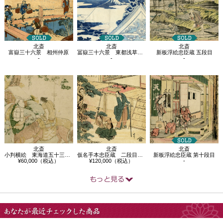
北斎
北斎
北斎
富嶽三十六景 相州仲原
冨嶽三十六景 東都浅草 本願寺
新板浮絵忠臣蔵 五段目
-
-
-
北斎
北斎
北斎
小判横絵 東海道五十三次 袋井
仮名手本忠臣蔵 二段目 松きり
新板浮絵忠臣蔵 第十段目
¥60,000（税込）
¥120,000（税込）
-