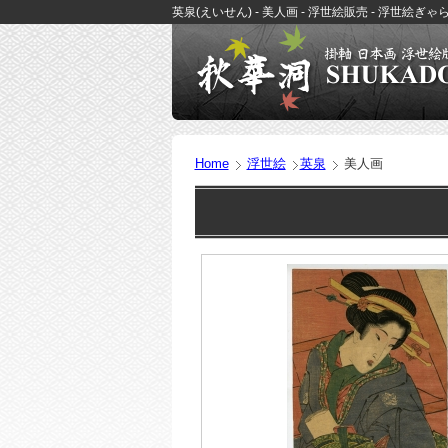
英泉(えいせん) - 美人画 - 浮世絵販売 - 浮世絵ぎ
Home
浮世絵
英泉
美人画