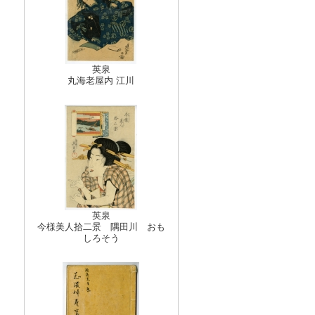
英泉
丸海老屋内 江川
英泉
今様美人拾二景 隅田川 おも
しろそう