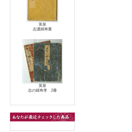
英泉
志濃婦寿裏
英泉
志の婦寿李 2冊