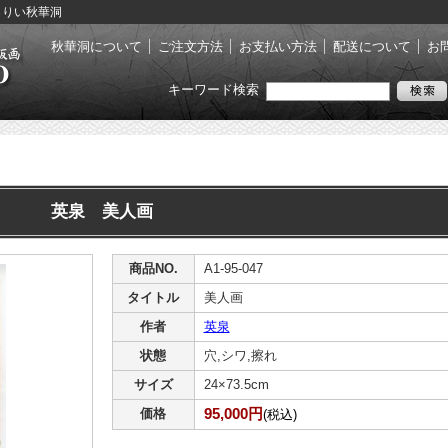
ゃらりい秋華洞
秋華洞について
ご注文方法
お支払い方法
配送について
お
キーワード検索
英泉 美人画
商品NO.
A1-95-047
タイトル
美人画
作者
英泉
状態
穴,シワ,擦れ
サイズ
24×73.5cm
95,000円
価格
(税込)