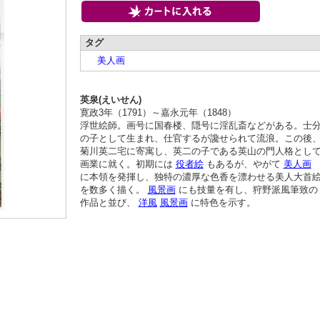
タグ
美人画
英泉(えいせん)
寛政3年（1791）～嘉永元年（1848）
浮世絵師。画号に国春楼、隠号に淫乱斎などがある。士
の子として生まれ、仕官するが讒せられて流浪。この後
菊川英二宅に寄寓し、英二の子である英山の門人格とし
画業に就く。初期には
役者絵
もあるが、やがて
美人画
に本領を発揮し、独特の濃厚な色香を漂わせる美人大首
を数多く描く。
風景画
にも技量を有し、狩野派風筆致の
作品と並び、
洋風
風景画
に特色を示す。