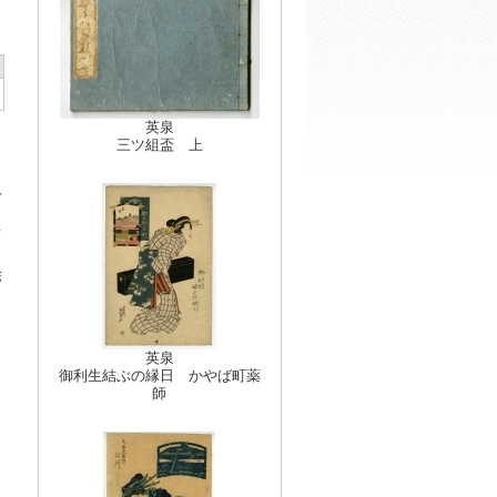
英泉
三ツ組盃 上
分
、
て
絵
英泉
御利生結ぶの縁日 かやば町薬
師