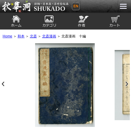
EN
秋華洞 SHUKADO 掛軸・日本画・浮世
絵版画
ホーム
カテゴリ
絵師
カート
Home
＞
和本
＞
北斎
＞
北斎漫画
＞ 北斎漫画 十編