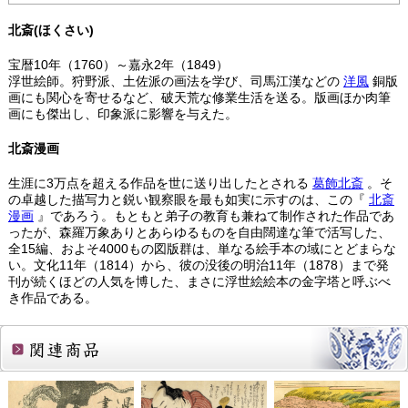
北斎(ほくさい)
宝暦10年（1760）～嘉永2年（1849）
浮世絵師。狩野派、土佐派の画法を学び、司馬江漢などの
洋風
銅版
画にも関心を寄せるなど、破天荒な修業生活を送る。版画ほか肉筆
画にも傑出し、印象派に影響を与えた。
北斎漫画
生涯に3万点を超える作品を世に送り出したとされる
葛飾北斎
。そ
の卓越した描写力と鋭い観察眼を最も如実に示すのは、この『
北斎
漫画
』であろう。もともと弟子の教育も兼ねて制作された作品であ
ったが、森羅万象ありとあらゆるものを自由闊達な筆で活写した、
全15編、およそ4000もの図版群は、単なる絵手本の域にとどまらな
い。文化11年（1814）から、彼の没後の明治11年（1878）まで発
刊が続くほどの人気を博した、まさに浮世絵絵本の金字塔と呼ぶべ
き作品である。
関連商品