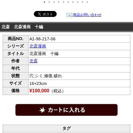
●
●
●
●
●
●
●
●
●
●
商品お問い合わせ
北斎 北斎漫画 十編
商品NO.
A1-98-217-06
シリーズ
北斎漫画
タイトル
北斎漫画 十編
作者
北斎
年代
状態
穴,シミ,修復,破れ
サイズ
16×23cm
価格
¥100,000
（税込）
タグ