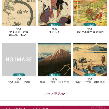
北斎
北斎
北斎
北斎漫画 六編
東にしき
仮名手本忠臣蔵 六段目
¥80,000（税込）
-
-
北斎
北斎
北斎
北斎漫画 十四編
冨嶽三十六景 山下白雨
富嶽三十六景 相州仲原
-
-
-