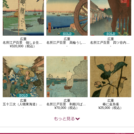
広重
広重
広重
名所江戸百景 佃しま住吉の祭
名所江戸百景 高輪うしまち
名所江戸百景 四ツ谷内藤新宿
¥320,000（税込）
-
-
広重
広重
広重
椿に金糸雀
五十三次（人物東海道） 御油
名所江戸百景 利根川ばらばら松
¥25,000（税込）
-
¥70,000（税込）