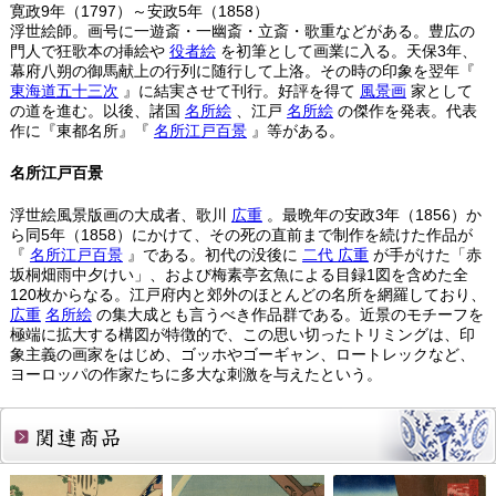
寛政9年（1797）～安政5年（1858）
浮世絵師。画号に一遊斎・一幽斎・立斎・歌重などがある。豊広の
門人で狂歌本の挿絵や
役者絵
を初筆として画業に入る。天保3年、
幕府八朔の御馬献上の行列に随行して上洛。その時の印象を翌年『
東海道五十三次
』に結実させて刊行。好評を得て
風景画
家として
の道を進む。以後、諸国
名所絵
、江戸
名所絵
の傑作を発表。代表
作に『東都名所』『
名所江戸百景
』等がある。
名所江戸百景
浮世絵風景版画の大成者、歌川
広重
。最晩年の安政3年（1856）か
ら同5年（1858）にかけて、その死の直前まで制作を続けた作品が
『
名所江戸百景
』である。初代の没後に
二代
広重
が手がけた「赤
坂桐畑雨中夕けい」、および梅素亭玄魚による目録1図を含めた全
120枚からなる。江戸府内と郊外のほとんどの名所を網羅しており、
広重
名所絵
の集大成とも言うべき作品群である。近景のモチーフを
極端に拡大する構図が特徴的で、この思い切ったトリミングは、印
象主義の画家をはじめ、ゴッホやゴーギャン、ロートレックなど、
ヨーロッパの作家たちに多大な刺激を与えたという。
関連商品