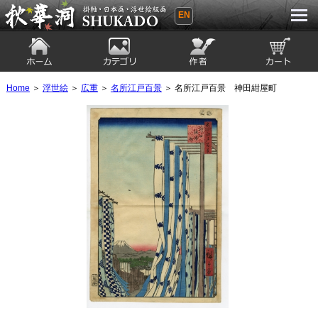
EN
秋華洞 SHUKADO 掛軸・日本画・浮世
絵版画
ホーム
カテゴリ
絵師
カート
Home
＞
浮世絵
＞
広重
＞
名所江戸百景
＞ 名所江戸百景 神田紺屋町