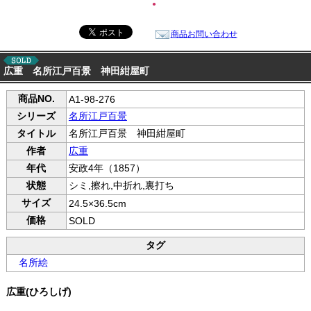
●
商品お問い合わせ
広重 名所江戸百景 神田紺屋町
商品NO.
A1-98-276
シリーズ
名所江戸百景
タイトル
名所江戸百景 神田紺屋町
作者
広重
年代
安政4年（1857）
状態
シミ,擦れ,中折れ,裏打ち
サイズ
24.5×36.5cm
価格
SOLD
タグ
名所絵
広重(ひろしげ)