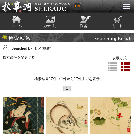
EN
秋華洞 SHUKADO 掛軸・日本画・浮世
絵版画
ホーム
カテゴリ
絵師
カート
Searching Result
検索結果
Searched by タグ "動物"
検索条件を変更する
表示方式
検索結果17件中 1件から17件までを表示
1