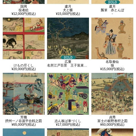
盧月
盧月
国周
犬と蝶
瓢箪 赤とんぼ
役者絵
¥15,000円(税込)
-
¥12,000円(税込)
広重
名取春仙
けもの尽くし
名所江戸百景 王子装束ゑの木大晦日の狐火
猿
¥20,000円(税込)
-
¥15,000円(税込)
芳幾
貞秀
摂州一ノ谷源平合戦之図
志ん板ば車づくし
富士の裾野巻狩之図
¥65,000円(税込)
¥17,000円(税込)
¥60,000円(税込)