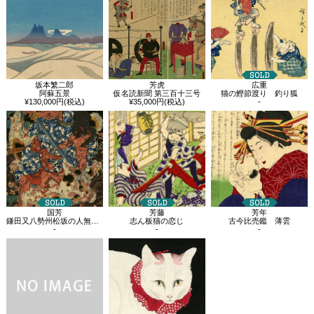
坂本繁二郎
芳虎
広重
阿蘇五景
仮名読新聞 第三百十三号
猫の鰹節渡り 釣り狐
¥130,000円(税込)
¥35,000円(税込)
-
国芳
芳藤
芳年
鎌田又八勢州松坂の人無双強力なり同国鈴鹿の山中にてとしふる大猫を殺す
志ん板猫の恋じ
古今比売鑑 薄雲
-
-
-