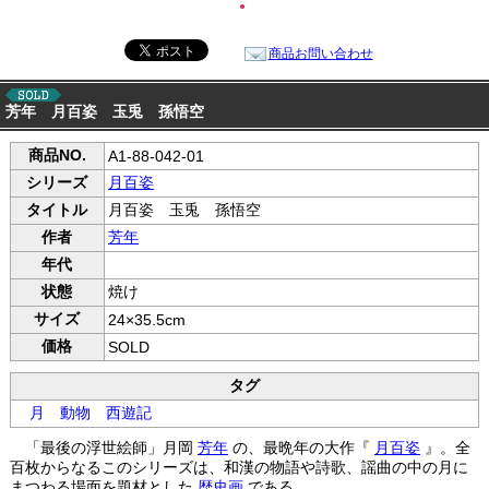
●
商品お問い合わせ
芳年 月百姿 玉兎 孫悟空
商品NO.
A1-88-042-01
シリーズ
月百姿
タイトル
月百姿 玉兎 孫悟空
作者
芳年
年代
状態
焼け
サイズ
24×35.5cm
価格
SOLD
タグ
月
動物
西遊記
「最後の浮世絵師」月岡
芳年
の、最晩年の大作『
月百姿
』。全
百枚からなるこのシリーズは、和漢の物語や詩歌、謡曲の中の月に
まつわる場面を題材とした
歴史画
である。