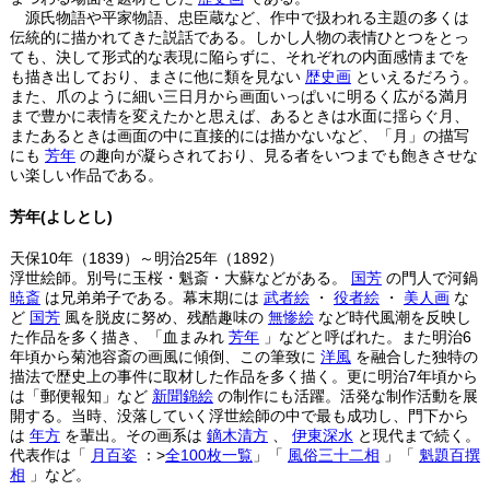
源氏物語や平家物語、忠臣蔵など、作中で扱われる主題の多くは
伝統的に描かれてきた説話である。しかし人物の表情ひとつをとっ
ても、決して形式的な表現に陥らずに、それぞれの内面感情までを
も描き出しており、まさに他に類を見ない
歴史画
といえるだろう。
また、爪のように細い三日月から画面いっぱいに明るく広がる満月
まで豊かに表情を変えたかと思えば、あるときは水面に揺らぐ月、
またあるときは画面の中に直接的には描かないなど、「月」の描写
にも
芳年
の趣向が凝らされており、見る者をいつまでも飽きさせな
い楽しい作品である。
芳年(よしとし)
天保10年（1839）～明治25年（1892）
浮世絵師。別号に玉桜・魁斎・大蘇などがある。
国芳
の門人で河鍋
暁斎
は兄弟弟子である。幕末期には
武者絵
・
役者絵
・
美人画
な
ど
国芳
風を脱皮に努め、残酷趣味の
無惨絵
など時代風潮を反映し
た作品を多く描き、「血まみれ
芳年
」などと呼ばれた。また明治6
年頃から菊池容斎の画風に傾倒、この筆致に
洋風
を融合した独特の
描法で歴史上の事件に取材した作品を多く描く。更に明治7年頃から
は「郵便報知」など
新聞錦絵
の制作にも活躍。活発な制作活動を展
開する。当時、没落していく浮世絵師の中で最も成功し、門下から
は
年方
を輩出。その画系は
鏑木清方
、
伊東深水
と現代まで続く。
代表作は「
月百姿
：>
全100枚一覧
」「
風俗三十二相
」「
魁題百撰
相
」など。