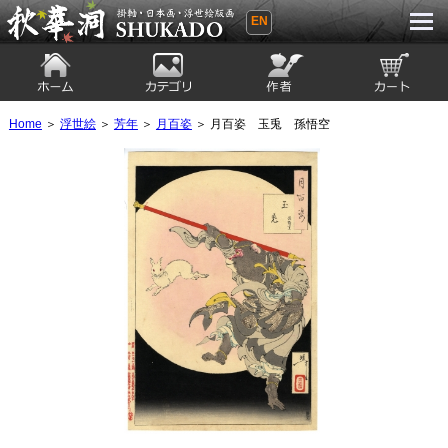
EN
秋華洞 SHUKADO 掛軸・日本画・浮世
絵版画
ホーム
カテゴリ
絵師
カート
Home
＞
浮世絵
＞
芳年
＞
月百姿
＞ 月百姿 玉兎 孫悟空