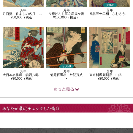
芳年
芳年
芳年
月百姿 住よしの名月 定家卿
今様げんじ江之島児ケ淵
風俗三十二相 さむさう 天保年間 深川…
¥50,000（税込）
¥150,000（税込）
-
芳年
芳年
芳年
大日本名将鑑 鎮西八郎 為朝 鬼夜叉
魁題百選相 外記孫八
東京料理頗別品 山谷 八百善
¥90,000（税込）
-
¥20,000（税込）
あなたが最近チェック
した商品