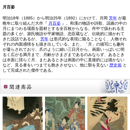
月百姿
明治18年（1885）から明治25年（1892）にかけて、月岡
芳年
が最
晩年に取り組んだ大作『
月百姿
』。和漢の物語や詩歌、謡曲の中の
月にまつわる場面を題材とする全百枚からなる。作中で扱われる主
題の多くが、源氏物語や平家物語、忠臣蔵など、伝統的に描かれて
きた説話であるが、
芳年
は形式的な表現に陥ることなく、人物それ
ぞれの内面感情をも描き出している。また、「月」の描写にも趣向
が凝らされており、爪のように細い三日月から、画面いっぱいに明
るく広がる満月まで、月齢がさまざまであるのみならず、あるとき
は水面に揺らぐ月、またあるときは画面の中に直接的には描かない
など、見る者をいつまでも飽きさせない。他に類を見ない
歴史画
と
して完成された傑作である。
関連商品