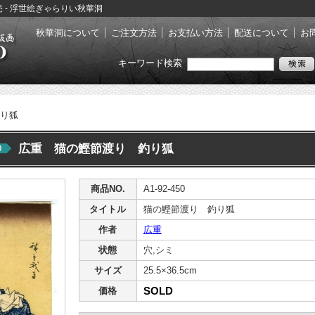
売 - 浮世絵ぎゃらりい秋華洞
秋華洞について
ご注文方法
お支払い方法
配送について
お
キーワード検索
り狐
広重 猫の鰹節渡り 釣り狐
商品NO.
A1-92-450
タイトル
猫の鰹節渡り 釣り狐
作者
広重
状態
穴,シミ
サイズ
25.5×36.5cm
SOLD
価格