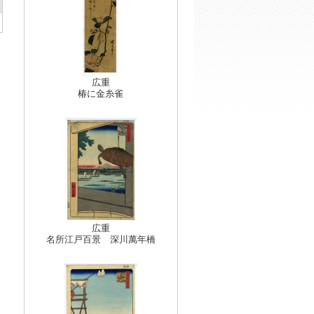
広重
椿に金糸雀
広重
名所江戸百景 深川萬年橋