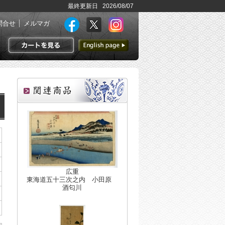
最終更新日 2026/08/07
問合せ
メルマガ
英語ページへ
カートを見る
広重
東海道五十三次之内 小田原
酒匂川