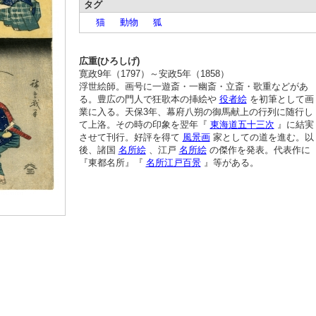
タグ
猫
動物
狐
広重(ひろしげ)
寛政9年（1797）～安政5年（1858）
浮世絵師。画号に一遊斎・一幽斎・立斎・歌重などがあ
る。豊広の門人で狂歌本の挿絵や
役者絵
を初筆として画
業に入る。天保3年、幕府八朔の御馬献上の行列に随行し
て上洛。その時の印象を翌年『
東海道五十三次
』に結実
させて刊行。好評を得て
風景画
家としての道を進む。以
後、諸国
名所絵
、江戸
名所絵
の傑作を発表。代表作に
『東都名所』『
名所江戸百景
』等がある。