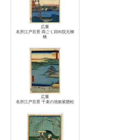
広重
名所江戸百景 両ごく回向院元柳
橋
広重
名所江戸百景 千束の池袈裟懸松