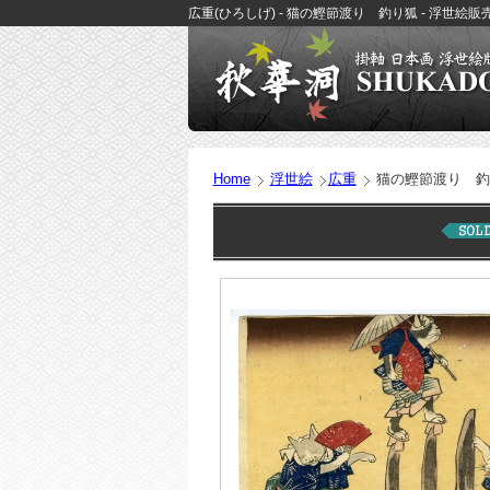
広重(ひろしげ) - 猫の鰹節渡り 釣り狐 - 浮世絵販
Home
浮世絵
広重
猫の鰹節渡り 釣