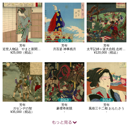
関連商品
芳年
芳年
芳年
近世人物誌 やまと新聞附録第十五 木戸…
月百姿 神事残月
太平記姉ヶ波大合戦 志村政蔵勇戦之図
¥25,000（税込）
-
¥120,000（税込）
芳年
芳年
芳年
ガセンヂの智
豪傑奇術競
風俗三十二相 おもたさう
¥35,000（税込）
-
-