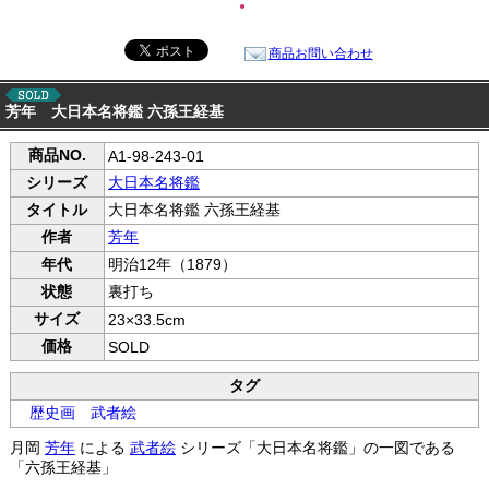
●
商品お問い合わせ
芳年 大日本名将鑑 六孫王経基
商品NO.
A1-98-243-01
シリーズ
大日本名将鑑
タイトル
大日本名将鑑 六孫王経基
作者
芳年
年代
明治12年（1879）
状態
裏打ち
サイズ
23×33.5cm
価格
SOLD
タグ
歴史画
武者絵
月岡
芳年
による
武者絵
シリーズ「大日本名将鑑」の一図である
「六孫王経基」