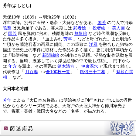
芳年(よしとし)
天保10年（1839）～明治25年（1892）
浮世絵師。別号に玉桜・魁斎・大蘇などがある。
国芳
の門人で河鍋
暁斎
は兄弟弟子である。幕末期には
武者絵
・
役者絵
・
美人画
な
ど
国芳
風を脱皮に努め、残酷趣味の
無惨絵
など時代風潮を反映し
た作品を多く描き、「血まみれ
芳年
」などと呼ばれた。また明治6
年頃から菊池容斎の画風に傾倒、この筆致に
洋風
を融合した独特の
描法で歴史上の事件に取材した作品を多く描く。更に明治7年頃から
は「郵便報知」など
新聞錦絵
の制作にも活躍。活発な制作活動を展
開する。当時、没落していく浮世絵師の中で最も成功し、門下から
は
年方
を輩出。その画系は
鏑木清方
、
伊東深水
と現代まで続く。
代表作は「
月百姿
：>
全100枚一覧
」「
風俗三十二相
」「
魁題百撰
相
」など。
大日本名将鑑
芳年
による『大日本名将鑑』は明治初期に刊行された全51点の浮世
絵からなるシリーズ物である。天磐戸の天照大神から徳川家光ま
で、将軍・英雄・戦国大名などの「名将」が描かれる。