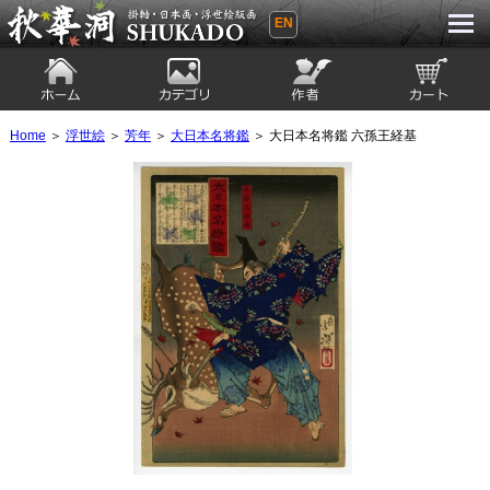
EN
秋華洞 SHUKADO 掛軸・日本画・浮世
絵版画
ホーム
カテゴリ
絵師
カート
Home
＞
浮世絵
＞
芳年
＞
大日本名将鑑
＞ 大日本名将鑑 六孫王経基