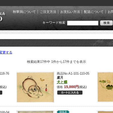
秋華洞について
ご注文方法
お支払い方法
配送について
お
キーワード検索
変更する
検索結果17件中 1件から17件までを表示
18-76
商品No:A1-101-110-05
盧月
犬と蝶
15,000円
(税込)
価格
(税込)
168-04