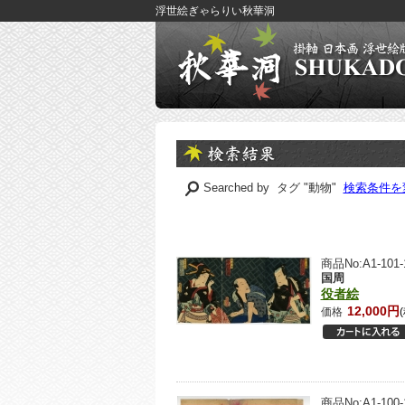
浮世絵ぎゃらりい秋華洞
Searched by タグ "動物"
検索条件を
商品No:A1-101-1
国周
役者絵
12,000円
価格
商品No:A1-100-