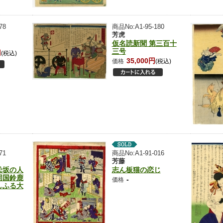
78
商品No:A1-95-180
芳虎
仮名読新聞 第三百十
三号
円
(税込)
35,000円
価格
(税込)
71
商品No:A1-91-016
芳藤
松坂の人
志ん板猫の恋じ
同国鈴鹿
-
価格
しふる大