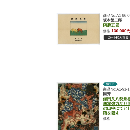
商品No:A1-96-0
坂本繁二郎
阿蘇五景
130,000
価格
商品No:A1-91-1
国芳
鎌田又八勢州
無双強力なり
の山中にてと
猫を殺す
-
価格