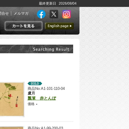
最終更新日 2026/08/04
問合せ
メルマガ
英語ページへ
カートを見る
商品No:A1-101-110-04
盧月
瓢箪 赤とんぼ
-
価格
商品No:A1-99-200-03