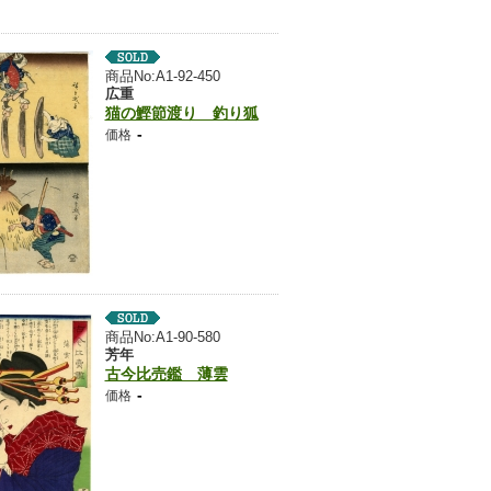
商品No:A1-92-450
広重
猫の鰹節渡り 釣り狐
-
価格
商品No:A1-90-580
芳年
古今比売鑑 薄雲
-
価格