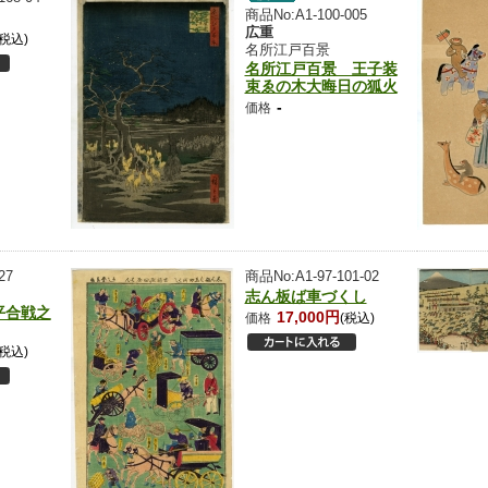
商品No:A1-100-005
広重
(税込)
名所江戸百景
名所江戸百景 王子装
束ゑの木大晦日の狐火
-
価格
27
商品No:A1-97-101-02
志ん板ば車づくし
平合戦之
17,000円
価格
(税込)
(税込)