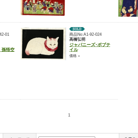
42-01
商品No:A1-92-024
高橋弘明
ジャパニーズ･ボブテ
 孫悟空
イル
-
価格
1