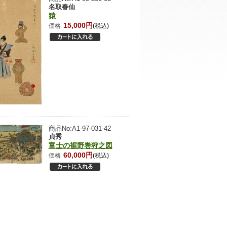
名取春仙
猿
15,000円
価格
(税込)
商品No:A1-97-031-42
貞秀
富士の裾野巻狩之図
60,000円
価格
(税込)