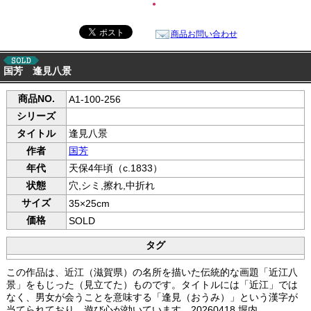
●
商品お問い合わせ
国芳 逢見八景
商品NO.
A1-100-256
シリーズ
タイトル
逢見八景
作者
国芳
年代
天保4年頃（c.1833）
状態
穴,シミ,擦れ,中折れ
サイズ
35×25cm
価格
SOLD
タグ
この作品は、近江（滋賀県）の名所を描いた伝統的な画題「近江八
景」をもじった（見立てた）ものです。タイトルには「近江」では
なく、男女が会うことを意味する「逢見（おうみ）」という漢字が
当てられており、遊び心が効いています。20260418 堀内