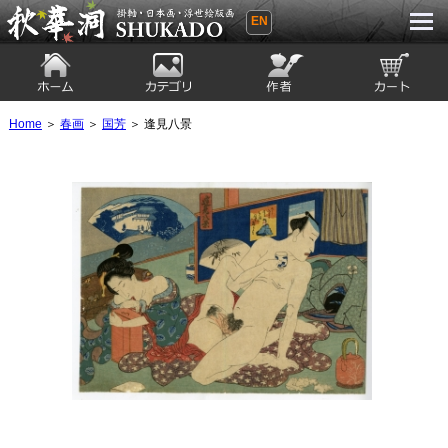
EN
秋華洞 SHUKADO 掛軸・日本画・浮世
絵版画
ホーム
カテゴリ
絵師
カート
Home
＞
春画
＞
国芳
＞ 逢見八景