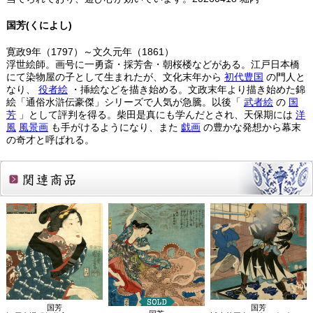
国芳(くによし)
寛政9年（1797）～文久元年（1861）
浮世絵師。画号に一勇斎・採芳舎・朝桜楼などがある。江戸日本橋
にて染物屋の子として生まれたが、文化末年から
初代豊国
の門人と
なり、
役者絵
・挿絵などを描き始める。文政末年より描き始めた錦
絵「通俗水滸伝豪傑」シリーズで人気が急騰。以後「
武者絵
の
国
芳
」として評判を得る。柴田是真にも学んだとされ、天保期には
洋
風
風景画
も手がけるようになり、また
戯画
の豊かな発想から幕末
の奇才と呼ばれる。
関連商品
国芳
国芳