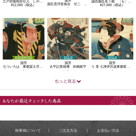
国芳
江戸自慢程好仕入 しやうぶかは
誠忠義臣名々鏡 〔も〕 富守祐右衛門正固
源氏雲浮世画合 廿二 玉葛 玉取蜑
¥12,000（税込）
¥27,000（税込）
-
国芳
国芳
国芳
七ついろは 東都冨士尽 の 野狐平
太平記英雄傳 吹嶋政守
り 里 七津伊呂波東都富士尽、佃嶋の富士 …
-
-
-
あなたが最近チェック
した商品
秋華洞について
ご注文方法
お支払い方法