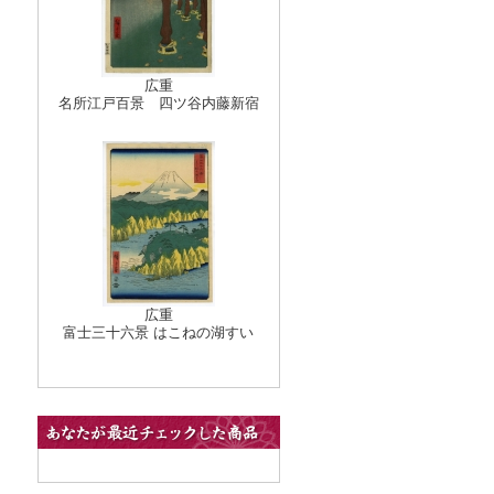
広重
名所江戸百景 四ツ谷内藤新宿
広重
富士三十六景 はこねの湖すい