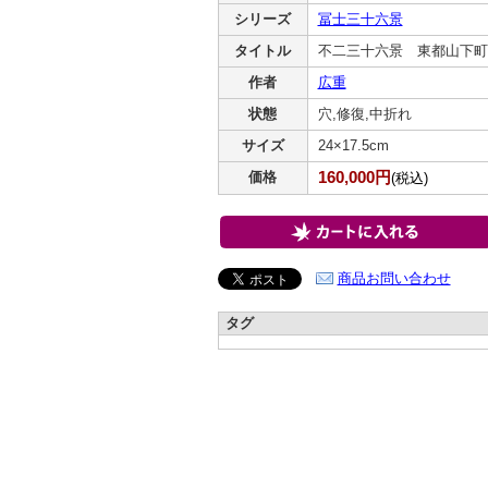
シリーズ
冨士三十六景
タイトル
不二三十六景 東都山下町
作者
広重
状態
穴,修復,中折れ
サイズ
24×17.5cm
160,000円
価格
(税込)
商品お問い合わせ
タグ