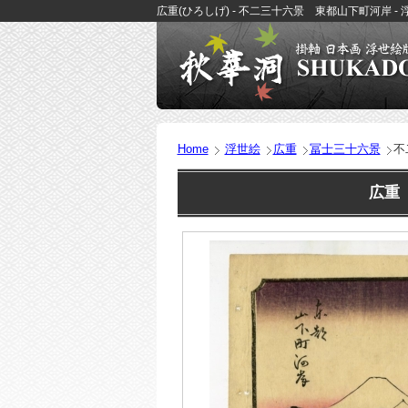
広重(ひろしげ) - 不二三十六景 東都山下町河岸 -
Home
浮世絵
広重
冨士三十六景
不
広重