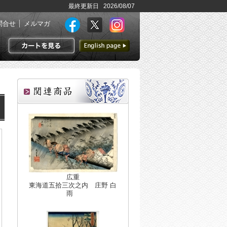
最終更新日 2026/08/07
問合せ
メルマガ
英語ページへ
カートを見る
広重
東海道五拾三次之内 庄野 白
雨