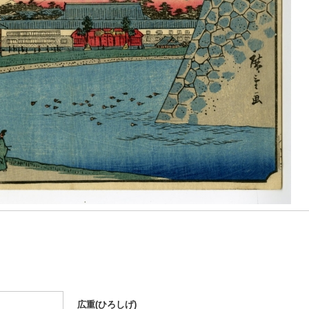
広重(ひろしげ)