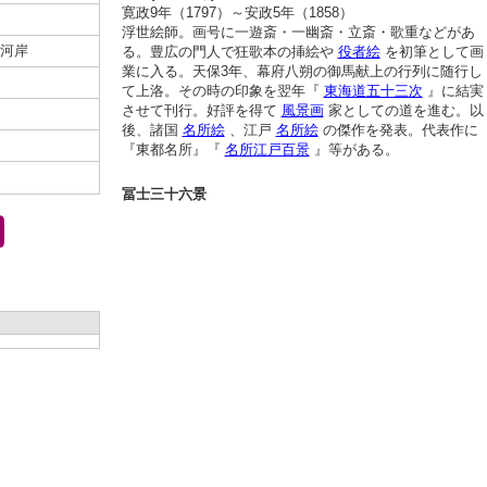
寛政9年（1797）～安政5年（1858）
浮世絵師。画号に一遊斎・一幽斎・立斎・歌重などがあ
河岸
る。豊広の門人で狂歌本の挿絵や
役者絵
を初筆として画
業に入る。天保3年、幕府八朔の御馬献上の行列に随行し
て上洛。その時の印象を翌年『
東海道五十三次
』に結実
させて刊行。好評を得て
風景画
家としての道を進む。以
後、諸国
名所絵
、江戸
名所絵
の傑作を発表。代表作に
『東都名所』『
名所江戸百景
』等がある。
冨士三十六景