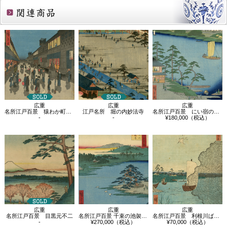
関連商品
広重
広重
広重
名所江戸百景 猿わか町よるの景
江戸名所 堀の内妙法寺
名所江戸百景 にい宿のわたし
-
-
¥180,000（税込）
広重
広重
広重
名所江戸百景 目黒元不二
名所江戸百景 千束の池袈裟懸松
名所江戸百景 利根川ばらばら松
-
¥270,000（税込）
¥70,000（税込）