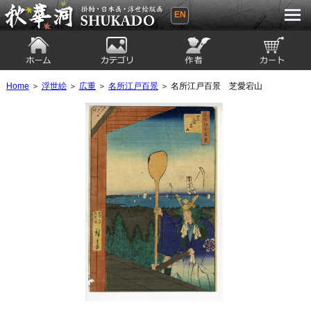
EN
秋華洞 SHUKADO 掛軸・日本画・浮世
絵版画
ホーム
カテゴリ
絵師
カート
Home
＞
浮世絵
＞
広重
＞
名所江戸百景
＞ 名所江戸百景 芝愛宕山