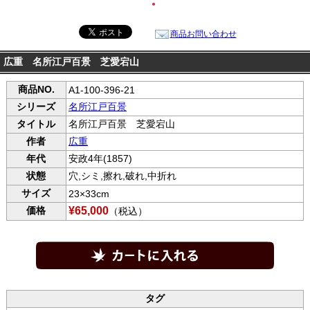
●
商品お問い合わせ
広重 名所江戸百景 芝愛宕山
商品NO.
A1-100-396-21
シリーズ
名所江戸百景
タイトル
名所江戸百景 芝愛宕山
作者
広重
年代
安政4年(1857)
状態
穴,シミ,擦れ,破れ,中折れ
サイズ
23×33cm
価格
¥65,000
（税込）
タグ