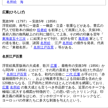
名所絵
海
広重(ひろしげ)
寛政9年（1797）～安政5年（1858）
浮世絵師。画号に一遊斎・一幽斎・立斎・歌重などがある。豊広の
門人で狂歌本の挿絵や
役者絵
を初筆として画業に入る。天保3年、
幕府八朔の御馬献上の行列に随行して上洛。その時の印象を翌年『
東海道五十三次
』に結実させて刊行。好評を得て
風景画
家として
の道を進む。以後、諸国
名所絵
、江戸
名所絵
の傑作を発表。代表
作に『東都名所』『
名所江戸百景
』等がある。
名所江戸百景
浮世絵風景版画の大成者、歌川
広重
。最晩年の安政3年（1856）か
ら同5年（1858）にかけて、その死の直前まで制作を続けた作品が
『
名所江戸百景
』である。初代の没後に
二代
広重
が手がけた「赤
坂桐畑雨中夕けい」、および梅素亭玄魚による目録1図を含めた全
120枚からなる。江戸府内と郊外のほとんどの名所を網羅しており、
広重
名所絵
の集大成とも言うべき作品群である。近景のモチーフを
極端に拡大する構図が特徴的で、この思い切ったトリミングは、印
象主義の画家をはじめ、ゴッホやゴーギャン、ロートレックなど、
ヨーロッパの作家たちに多大な刺激を与えたという。