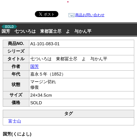
●
商品お問い合わせ
国芳 七ついろは 東都冨士尽 よ 与かん平
商品NO.
A1-101-083-01
シリーズ
タイトル
七ついろは 東都冨士尽 よ 与かん平
作者
国芳
年代
嘉永５年（1852）
マージン切れ
状態
修復
サイズ
24×34.5cm
価格
SOLD
タグ
富士山
国芳(くによし)