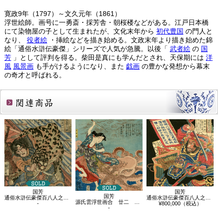
寛政9年（1797）～文久元年（1861）
浮世絵師。画号に一勇斎・採芳舎・朝桜楼などがある。江戸日本橋
にて染物屋の子として生まれたが、文化末年から
初代豊国
の門人と
なり、
役者絵
・挿絵などを描き始める。文政末年より描き始めた錦
絵「通俗水滸伝豪傑」シリーズで人気が急騰。以後「
武者絵
の
国
芳
」として評判を得る。柴田是真にも学んだとされ、天保期には
洋
風
風景画
も手がけるようになり、また
戯画
の豊かな発想から幕末
の奇才と呼ばれる。
関連商品
国芳
国芳
国芳
通俗水滸伝豪傑百八人之一個 活閻羅阮小七
通俗水滸伝豪傑百八人之一個 赤髪鬼劉唐
源氏雲浮世画合 廿二 玉葛 玉取蜑
-
¥800,000（税込）
-