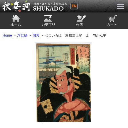
EN
秋華洞 SHUKADO 掛軸・日本画・浮世
絵版画
ホーム
カテゴリ
絵師
カート
Home
＞
浮世絵
＞
国芳
＞ 七ついろは 東都冨士尽 よ 与かん平