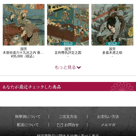
国芳
国芳
国芳
木曾街道六十九次之内 垂井 猿之助
足利尊氏評定之図
多嘉木虎之助
¥35,000（税込）
-
-
あなたが最近チェック
した商品
秋華洞について
ご注文方法
お支払い方法
配送について
お問合せ
メルマガ