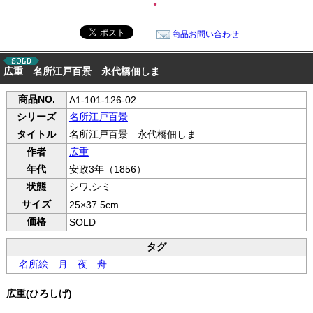
●
商品お問い合わせ
広重 名所江戸百景 永代橋佃しま
商品NO.
A1-101-126-02
シリーズ
名所江戸百景
タイトル
名所江戸百景 永代橋佃しま
作者
広重
年代
安政3年（1856）
状態
シワ,シミ
サイズ
25×37.5cm
価格
SOLD
タグ
名所絵
月
夜
舟
広重(ひろしげ)