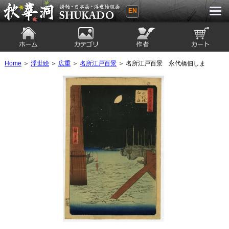
EN
秋華洞 SHUKADO 掛軸・日本画・浮世
絵版画
ホーム
カテゴリ
絵師
カート
Home
＞
浮世絵
＞
広重
＞
名所江戸百景
＞ 名所江戸百景 永代橋佃しま