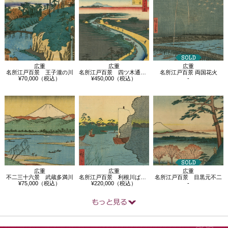
広重
広重
広重
名所江戸百景 王子瀧の川
名所江戸百景 四ツ木通用水引ふね
名所江戸百景 両国花火
¥70,000（税込）
¥450,000（税込）
-
広重
広重
広重
不二三十六景 武蔵多満川
名所江戸百景 利根川ばらばらまつ
名所江戸百景 目黒元不二
¥75,000（税込）
¥220,000（税込）
-