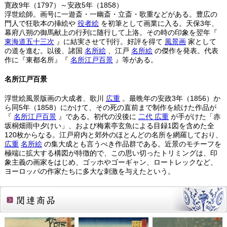
寛政9年（1797）～安政5年（1858）
浮世絵師。画号に一遊斎・一幽斎・立斎・歌重などがある。豊広の
門人で狂歌本の挿絵や
役者絵
を初筆として画業に入る。天保3年、
幕府八朔の御馬献上の行列に随行して上洛。その時の印象を翌年『
東海道五十三次
』に結実させて刊行。好評を得て
風景画
家として
の道を進む。以後、諸国
名所絵
、江戸
名所絵
の傑作を発表。代表
作に『東都名所』『
名所江戸百景
』等がある。
名所江戸百景
浮世絵風景版画の大成者、歌川
広重
。最晩年の安政3年（1856）か
ら同5年（1858）にかけて、その死の直前まで制作を続けた作品が
『
名所江戸百景
』である。初代の没後に
二代
広重
が手がけた「赤
坂桐畑雨中夕けい」、および梅素亭玄魚による目録1図を含めた全
120枚からなる。江戸府内と郊外のほとんどの名所を網羅しており、
広重
名所絵
の集大成とも言うべき作品群である。近景のモチーフを
極端に拡大する構図が特徴的で、この思い切ったトリミングは、印
象主義の画家をはじめ、ゴッホやゴーギャン、ロートレックなど、
ヨーロッパの作家たちに多大な刺激を与えたという。
関連商品