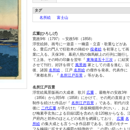
タグ
名所絵
富士山
広重(ひろしげ)
寛政9年（1797）～安政5年（1858）
浮世絵師。画号に一遊斎・一幽斎・立斎・歌重などがあ
る。豊広の門人で狂歌本の挿絵や
役者絵
を初筆として画
業に入る。天保3年、幕府八朔の御馬献上の行列に随行し
て上洛。その時の印象を翌年『
東海道五十三次
』に結実
させて刊行。好評を得て
風景画
家としての道を進む。以
後、諸国
名所絵
、江戸
名所絵
の傑作を発表。代表作に
『東都名所』『
名所江戸百景
』等がある。
名所江戸百景
浮世絵風景版画の大成者、歌川
広重
。最晩年の安政3年
（1856）から同5年（1858）にかけて、その死の直前まで
制作を続けた作品が『
名所江戸百景
』である。初代の没
後に
二代広重
が手がけた「赤坂桐畑雨中夕けい」、およ
び梅素亭玄魚による目録1図を含めた全120枚からなる。
戸府内と郊外のほとんどの名所を網羅しており、
広重
名
所絵
の集大成とも言うべき作品群である。近景のモチー
フを極端に拡大する構図が特徴的で、この思い切ったト