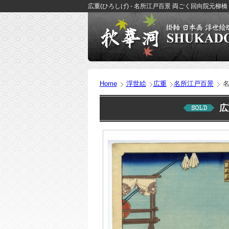
広重(ひろしげ) - 名所江戸百景 両ごく回向院元柳橋
Home
浮世絵
広重
名所江戸百景
名
広