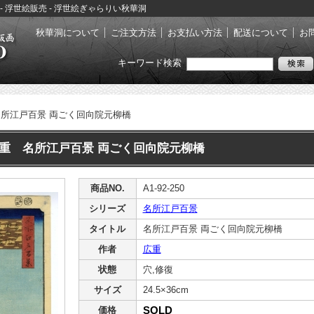
 - 浮世絵販売 - 浮世絵ぎゃらりい秋華洞
秋華洞について
ご注文方法
お支払い方法
配送について
お
キーワード検索
所江戸百景 両ごく回向院元柳橋
重 名所江戸百景 両ごく回向院元柳橋
商品NO.
A1-92-250
シリーズ
名所江戸百景
タイトル
名所江戸百景 両ごく回向院元柳橋
作者
広重
状態
穴,修復
サイズ
24.5×36cm
SOLD
価格