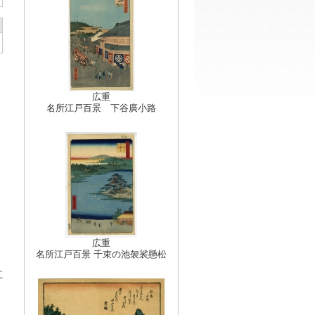
広重
名所江戸百景 下谷廣小路
広重
名所江戸百景 千束の池袈裟懸松
江
リ