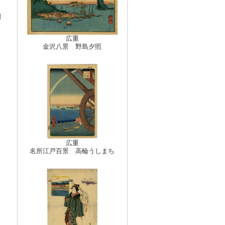
刺
広重
金沢八景 野島夕照
広重
名所江戸百景 高輪うしまち