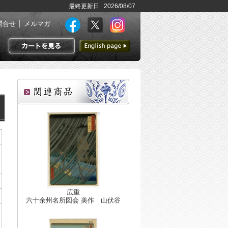
最終更新日 2026/08/07
問合せ
メルマガ
英語ページへ
カートを見る
広重
六十余州名所図会 美作 山伏谷