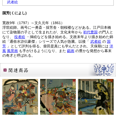
武者絵
国芳(くによし)
寛政9年（1797）～文久元年（1861）
浮世絵師。画号に一勇斎・採芳舎・朝桜楼などがある。江戸日本橋
にて染物屋の子として生まれたが、文化末年から
初代豊国
の門人と
なり、
役者絵
・挿絵などを描き始める。文政末年より描き始めた錦
絵「通俗水滸伝豪傑」シリーズで人気が急騰。以後「
武者絵
の
国
芳
」として評判を得る。柴田是真にも学んだとされ、天保期には
洋
風
風景画
も手がけるようになり、また
戯画
の豊かな発想から幕末
の奇才と呼ばれる。
関連商品