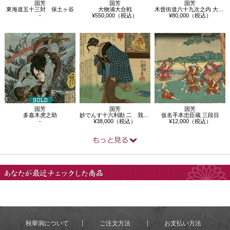
国芳
国芳
国芳
東海道五十三対 保土ヶ谷
大物浦大合戦
木曾街道六十九次之内 大井 斧定九郎
-
¥550,000（税込）
¥80,000（税込）
国芳
国芳
国芳
多嘉木虎之助
妙でんす十六利勘 二 我慢損者
仮名手本忠臣蔵 三段目
-
¥38,000（税込）
¥12,000（税込）
あなたが最近チェック
した商品
秋華洞について
ご注文方法
お支払い方法