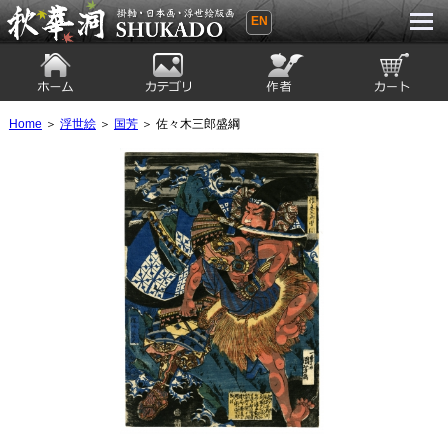
EN
秋華洞 SHUKADO 掛軸・日本画・浮世
絵版画
ホーム
カテゴリ
絵師
カート
Home
＞
浮世絵
＞
国芳
＞ 佐々木三郎盛綱