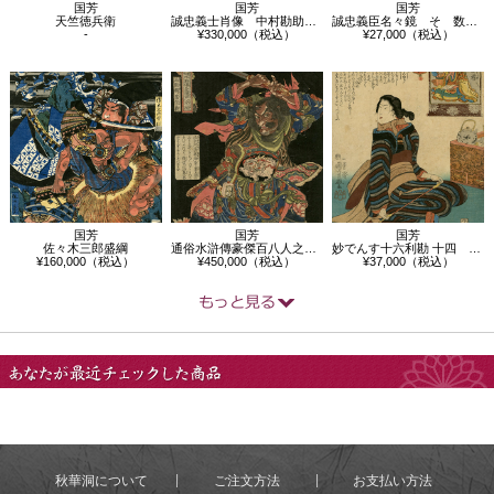
国芳
国芳
国芳
天竺徳兵衛
誠忠義士肖像 中村勘助正辰
誠忠義臣名々鏡 そ 数田新右衛門武尭
-
¥330,000（税込）
¥27,000（税込）
国芳
国芳
国芳
佐々木三郎盛綱
通俗水滸傳豪傑百八人之一個 玉麒麟盧俊義
妙でんす十六利勘 十四 短気者損者
¥160,000（税込）
¥450,000（税込）
¥37,000（税込）
あなたが最近チェック
した商品
秋華洞について
ご注文方法
お支払い方法