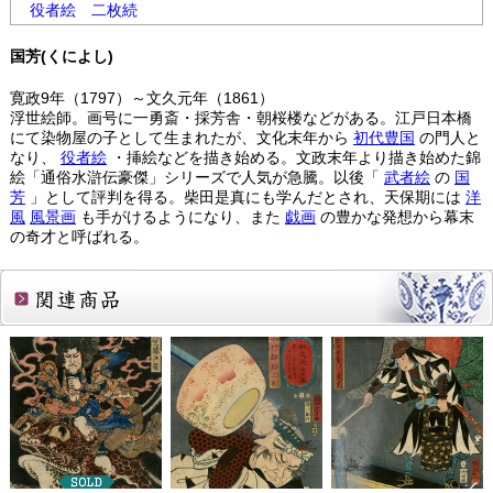
役者絵
二枚続
国芳(くによし)
寛政9年（1797）～文久元年（1861）
浮世絵師。画号に一勇斎・採芳舎・朝桜楼などがある。江戸日本橋
にて染物屋の子として生まれたが、文化末年から
初代豊国
の門人と
なり、
役者絵
・挿絵などを描き始める。文政末年より描き始めた錦
絵「通俗水滸伝豪傑」シリーズで人気が急騰。以後「
武者絵
の
国
芳
」として評判を得る。柴田是真にも学んだとされ、天保期には
洋
風
風景画
も手がけるようになり、また
戯画
の豊かな発想から幕末
の奇才と呼ばれる。
関連商品