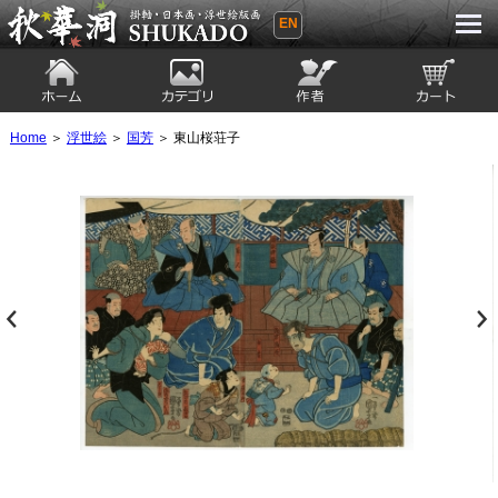
EN
秋華洞 SHUKADO 掛軸・日本画・浮世
絵版画
ホーム
カテゴリ
絵師
カート
Home
＞
浮世絵
＞
国芳
＞ 東山桜荘子